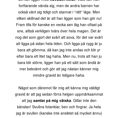
fortfarande vända sig, men de andra barnen har
också vänt sig tidigt och stannat i ”rätt” läge. Men
vilken skillnad det är att han ligger som han gör nu!
Fram tills för kanske en vecka sen låg han oftast på
sne, alltså verkligen tvärs över hela magen. Det är
nog det som gjort det svårt att sova, för det var svårt
att ligga på sidan hela tiden. Och ligga på rygg är ju
bara att glömma, då kan jag inte andas och blir yr
efter bara ett litet tag haha. Men nu, trots att han ju
bara blir större, ligger han på ett sätt som ändå är
mer bekvämt och gör att jag nästan känner mig
mindre gravid än tidigare haha.
Något som däremot får mig att känna mig väldigt
gravid är att jag sedan förra helgen uppmärksammat
att jag
samlat på mig vätska
. Gillar inte den
känslan! Svullna fotanklar, ben och fingrar. Ja hela
jag är svullen (kanske inte ansiktet så mycket ännu)