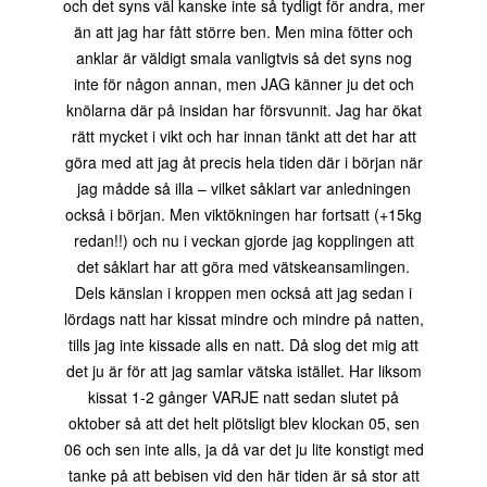
och det syns väl kanske inte så tydligt för andra, mer
än att jag har fått större ben. Men mina fötter och
anklar är väldigt smala vanligtvis så det syns nog
inte för någon annan, men JAG känner ju det och
knölarna där på insidan har försvunnit. Jag har ökat
rätt mycket i vikt och har innan tänkt att det har att
göra med att jag åt precis hela tiden där i början när
jag mådde så illa – vilket såklart var anledningen
också i början. Men viktökningen har fortsatt (+15kg
redan!!) och nu i veckan gjorde jag kopplingen att
det såklart har att göra med vätskeansamlingen.
Dels känslan i kroppen men också att jag sedan i
lördags natt har kissat mindre och mindre på natten,
tills jag inte kissade alls en natt. Då slog det mig att
det ju är för att jag samlar vätska istället. Har liksom
kissat 1-2 gånger VARJE natt sedan slutet på
oktober så att det helt plötsligt blev klockan 05, sen
06 och sen inte alls, ja då var det ju lite konstigt med
tanke på att bebisen vid den här tiden är så stor att