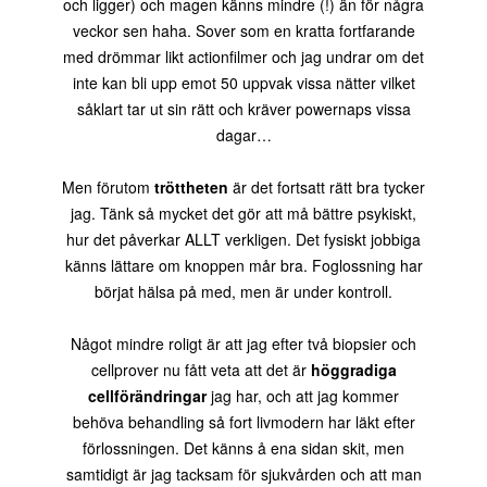
och ligger) och magen känns mindre (!) än för några
veckor sen haha. Sover som en kratta fortfarande
med drömmar likt actionfilmer och jag undrar om det
inte kan bli upp emot 50 uppvak vissa nätter vilket
såklart tar ut sin rätt och kräver powernaps vissa
dagar…
Men förutom
tröttheten
är det fortsatt rätt bra tycker
jag. Tänk så mycket det gör att må bättre psykiskt,
hur det påverkar ALLT verkligen. Det fysiskt jobbiga
känns lättare om knoppen mår bra. Foglossning har
börjat hälsa på med, men är under kontroll.
Något mindre roligt är att jag efter två biopsier och
cellprover nu fått veta att det är
höggradiga
cellförändringar
jag har, och att jag kommer
behöva behandling så fort livmodern har läkt efter
förlossningen. Det känns å ena sidan skit, men
samtidigt är jag tacksam för sjukvården och att man