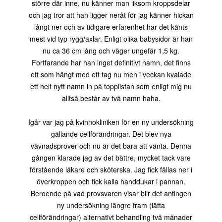
större där inne, nu känner man liksom kroppsdelar
och jag tror att han ligger neråt för jag känner hickan
långt ner och av tidigare erfarenhet har det känts
mest vid typ rygg/axlar. Enligt olika babysidor är han
nu ca 36 cm lång och väger ungefär 1,5 kg.
Fortfarande har han inget definitivt namn, det finns
ett som hängt med ett tag nu men i veckan kvalade
ett helt nytt namn in på topplistan som enligt mig nu
alltså består av två namn haha.
Igår var jag på kvinnokliniken för en ny undersökning
gällande cellförändringar. Det blev nya
vävnadsprover och nu är det bara att vänta. Denna
gången klarade jag av det bättre, mycket tack vare
förstående läkare och sköterska. Jag fick fällas ner i
överkroppen och fick kalla handdukar i pannan.
Beroende på vad provsvaren visar blir det antingen
ny undersökning längre fram (lätta
cellförändringar) alternativt behandling två månader