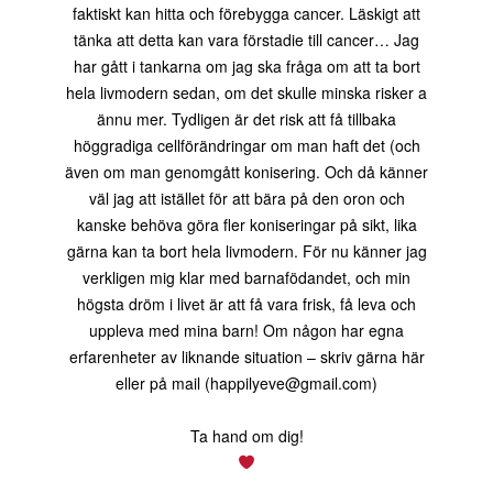
faktiskt kan hitta och förebygga cancer. Läskigt att
tänka att detta kan vara förstadie till cancer… Jag
har gått i tankarna om jag ska fråga om att ta bort
hela livmodern sedan, om det skulle minska risker a
ännu mer. Tydligen är det risk att få tillbaka
höggradiga cellförändringar om man haft det (och
även om man genomgått konisering. Och då känner
väl jag att istället för att bära på den oron och
kanske behöva göra fler koniseringar på sikt, lika
gärna kan ta bort hela livmodern. För nu känner jag
verkligen mig klar med barnafödandet, och min
högsta dröm i livet är att få vara frisk, få leva och
uppleva med mina barn! Om någon har egna
erfarenheter av liknande situation – skriv gärna här
eller på mail (happilyeve@gmail.com)
Ta hand om dig!