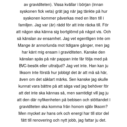
av graviditeten). Vissa kvällar i början (innan
syskonen fick veta) grät jag när jag tänkte på hur
syskonen kommer påverkas med en liten till i
familjen. Jag var (är) rädd för att inte räcka till. För
att någon ska känna sig bortglömd på något vis. Och
så känslan av ensamhet. Jag vet egentligen inte om
Mange är annorlunda mot tidigare gånger, men jag
har känt mig ensam i graviditeten. Kanske den
känslan späs på när pappan inte får följa med på
BVC-besök eller ultraljud? Jag vet inte. Han kan ju
liksom inte förstå hur jobbigt det är att må så här,
även om det såklart märks. Sen kanske jag skulle
kunnat vara bättre på att säga vad jag behöver för
att det inte ska kännas så, men samtidigt vill jag ju
att den där nyfikenheten på bebisen och stöttandet i
graviditeten ska komma från honom själv liksom?
Men mycket av hans ork och energi har till stor del
fått till renovering och nytt jobb, jag fattar ju det.