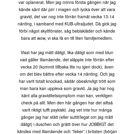
var oplanerat. Men jag minns första gången när jag
kände sånt där pirr i magen och lycka över att vara
gravid, det var nog inte förrän framåt vecka 13-14
nånting, i samband med KUB-ultraljudet. Då gick jag
förbi något skyltfönster, såg bebiskläder och kände
bara att wow, vi ska få en till liten familjemedlem.
Visst har jag mått dåligt, lika dåligt som med Idun
vad gäller illamående, det släppte inte förrän efter
vecka 20 (kommit tillbaka lite nu igen dock), även
om det blev bättre efter vecka 14 nånting. Och jag
har varit totalt knockad, sådär obeskrivligt trött som
man bara kan uppleva som gravid. Ja jag har nog
känt alla graviditetssymptom man kan, verkligen
check på allt. Men den här gången har det alltså
varit riktigt tufft psykiskt. Jag vet inte hur många
gånger jag har stått (eller suttit/legat om jag mått
dåligt) i duschen och gråtit över hur JOBBIGT det
kändes med illamående och ”feber” i brösten (början