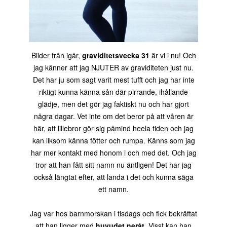
Bilder från igår,
graviditetsvecka 31
är vi i nu! Och
jag känner att jag NJUTER av graviditeten just nu.
Det har ju som sagt varit mest tufft och jag har inte
riktigt kunna känna sån där pirrande, ihållande
glädje, men det gör jag faktiskt nu och har gjort
några dagar. Vet inte om det beror på att våren är
här, att lillebror gör sig påmind heela tiden och jag
kan liksom känna fötter och rumpa. Känns som jag
har mer kontakt med honom i och med det. Och jag
tror att han fått sitt namn nu äntligen! Det har jag
också längtat efter, att landa i det och kunna säga
ett namn.
Jag var hos barnmorskan i tisdags och fick bekräftat
att han ligger med
huvudet neråt
. Visst kan han