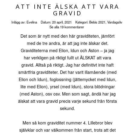
ATT INTE ÄLSKA ATT VARA
GRAVID
Inlägg av:
Evelina
Datum:
20 april, 2021
Kategori:
Bebis 2021
,
Vardagsliv
Se alla 19 kommentarer
Det som är nytt med den här graviditeten, jämfört
med de tre andra, är att jag inte älskar det.
Graviditeterna med Elion, Idun och Aston – ja jag
har verkligen på riktigt fullt ut ÄLSKAT att vara
gravid. Alltså på riktigt. Jag har definitivt inte haft
smärtfria graviditeter. Det har varit illamående (med
Elion och Idun), foglossning (jättemycket med Idun,
lite med Elion), yrsel (med Idun), stora blödningar
(med Aston), osv osv. Men som sagt, ändå har jag
älskat att vara gravid precis varje sekund från första
sekund.
Men så kom graviditet nummer 4. Lillebror blev
självklar och var välkommen från start, trots att det