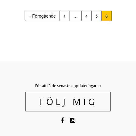
« Föregående
1
…
4
5
6
För att få de senaste uppdateringarna
FÖLJ MIG