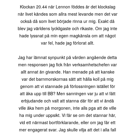
Klockan 20.44 när Lennon föddes är det klockslag
när livet kändes som allra mest levande men det var
också då som livet började rinna ur mig. Exakt då
blev jag världens lyckligaste och rikaste. Om jag inte
hade lyssnat på min egen magkänsla om att något
var fel, hade jag förlorat allt.
Jag har lämnat synpunkt på vården angående detta
men responsen jag fick från verksamhetschefen var
allt annat än givande. Han menade på att kanske
var det barnmorskornas sätt att hålla koll på mig
genom att vi stannade på förlossningen istället för
att åka upp till BB? Men sanningen var ju att vi fått
erbjudande och valt att stanna där för att vi ändå
ville åka hem på morgonen, inte alls pga att de ville
ha mig under uppsikt. Vi får se om det stannar här,
vid ett närmast bortförklarande, eller om jag får ett
mer engagerat svar. Jag skulle vilja att det i alla fall