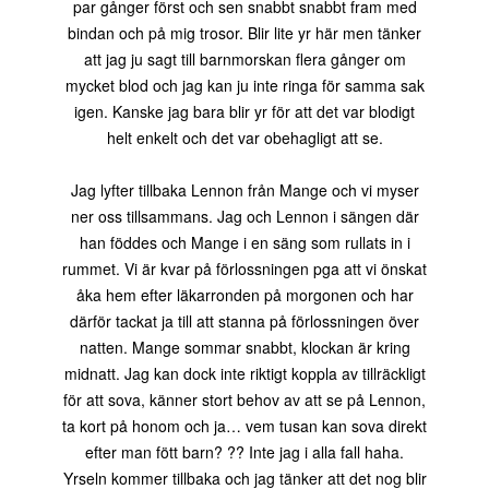
par gånger först och sen snabbt snabbt fram med
bindan och på mig trosor. Blir lite yr här men tänker
att jag ju sagt till barnmorskan flera gånger om
mycket blod och jag kan ju inte ringa för samma sak
igen. Kanske
jag bara blir yr för att det var blodigt
helt enkelt och det var obehagligt att se.
Jag lyfter tillbaka Lennon från Mange och vi myser
ner oss tillsammans. Jag och Lennon i sängen där
han föddes och Mange i en säng som rullats in i
rummet. Vi är kvar på förlossningen pga att vi önskat
åka hem efter läkarronden på morgonen och har
därför tackat ja till att stanna på förlossningen över
natten. Mange sommar snabbt, klockan är kring
midnatt. Jag kan dock inte riktigt koppla av tillräckligt
för att sova, känner stort behov av att se på Lennon,
ta kort på honom och ja… vem tusan kan sova direkt
efter man fött barn? ?? Inte jag i alla fall haha.
Yrseln kommer tillbaka och jag tänker
att det nog blir