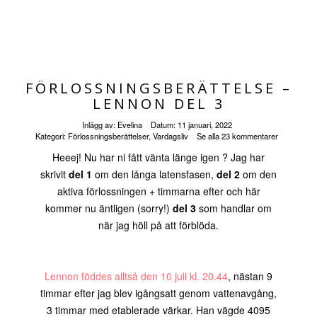
FÖRLOSSNINGSBERÄTTELSE –
LENNON DEL 3
Inlägg av:
Evelina
Datum:
11 januari, 2022
Kategori:
Förlossningsberättelser
,
Vardagsliv
Se alla 23 kommentarer
Heeej! Nu har ni fått vänta länge igen ? Jag har
skrivit
del 1
om den långa latensfasen,
del 2
om den
aktiva förlossningen + timmarna efter och här
kommer nu äntligen (sorry!)
del 3
som handlar om
när jag höll på att förblöda.
Lennon föddes alltså den 10 juli kl. 20.44
, nästan 9
timmar efter jag blev igångsatt genom vattenavgång,
3 timmar med etablerade värkar. Han vägde 4095