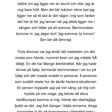
bättre om jag ligger ner en stund och vilar, jag är
nog bara trött. Men det blir tvärtom värre fast jag
ligger ner så till slut är det något i mig som tänker
det här är fel, jag larmar när jag alltså ligger ner i
sängen och håller på att svimma. Barnmorskan
kommer in, jag säger kort ”jag svimmar ta honom”.
Sen blir allt dimmigt.
Trots dimman var jag ändå rätt medveten om det
mesta som hände i rummet även om jag mådde SÅ
dåligt. En del har Mange återberättat. När jag hade
larmat på hjälp, larmande barnmorskan i sin tur på
hjälp och det rusade snabbt in personal. 8 personer
som snabbt visste hur de skulle hantera situationen.
En person hoppade upp på min säng, på mig och
tryckte på min mage, jag kände då stora
blodklumpar komma ut mig. Hörde det obehagliga
ljudet av det. Jag fick slangar i båda armarna, dropp
kopplades in för att kompensera vätskeförlusten i