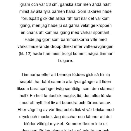
gram och var 53 cm, ganska stor men ändå näst
minst av alla fyra barnen haha! Som läkaren hade
förutspått gick det alltså rätt fort när det väl kom
igång, men jag hade ju så gärna velat ge kroppen
en chans att komma igång med värkar spontant.
Hade jag gjort som barnmorskorna ville med
värkstimulerande dropp direkt efter vattenavgången
(kl. 12) hade han mest troligt kommit några timmar
tidigare.
Timmarna efter att Lennon föddes gick så himla
snabbt, har känt samma alla fyra gånger att tiden
liksom bara springer iväg samtidigt som den stannar
helt? En helt fantastisk magisk tid, den allra första
med ett nytt litet liv att beundra och förundras av.
Efter vägning av vår fina bebis fick vi vår bricka med
dryck och mackor. Jag duschar och känner att det
blöder väldigt mycket. Kommer liksom inte ur
duschen för jag hinner inte ta på mig trosor och