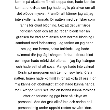
kom in på akutlarm för att stoppa den, hade kanske
kunnat undvikas om jag hade tagits på allvar om att
det blödde mycket. Framför allt känner jag att jag
inte skulle ha lämnats för natten med de risker som
fanns för ökad blödning, t.ex att det var fjärde
förlossningen och att jag redan blödit mer än
gränsen för vad som anses som normal blödning i
samband med förlossning. Jag tänker att jag hade,
om jag inte larmat, sakta förblödit. Jag hade
svimmat där jag låg i sängen, fortsatt förlora blod
och ingen hade märkt det eftersom jag låg i sängen
och hade sett ut att sova. Mange hade inte vaknat
förrän på morgonen och Lennon sov hela första
natten. Ingen hade kommit in för att kolla till oss. För
mig känns det obehagligt att det hade kunna hända,
för i Sverige 2021 ska inte en kvinna kunna förblöda
efter en förlossning pga brist på tillsyn av
personal. Men det gick alltså bra och sedan höll
personal mig under uppsikt resten av vårdtiden.