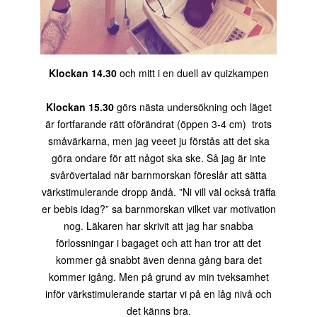
Klockan 14.30
och mitt i en duell av quizkampen
Klockan 15.30
görs nästa undersökning och läget
är fortfarande rätt oförändrat (öppen 3-4 cm) trots
småvärkarna, men jag veeet ju förstås att det ska
göra ondare för att något ska ske. Så jag är inte
svårövertalad när barnmorskan föreslår att sätta
värkstimulerande dropp ändå. ”Ni vill väl också träffa
er bebis idag?” sa barnmorskan vilket var motivation
nog. Läkaren har skrivit att jag har snabba
förlossningar i bagaget och att han tror att det
kommer gå snabbt även denna gång bara det
kommer igång. Men på grund av min tveksamhet
inför värkstimulerande startar vi på en låg nivå och
det känns bra.