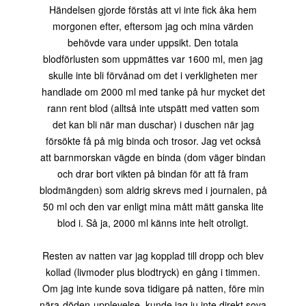
Händelsen gjorde förstås att vi inte fick åka hem
morgonen efter, eftersom jag och mina värden
behövde vara under uppsikt. Den totala
blodförlusten som uppmättes var 1600 ml, men jag
skulle inte bli förvånad om det i verkligheten mer
handlade om 2000 ml med tanke på hur mycket det
rann rent blod (alltså inte utspätt med vatten som
det kan bli när man duschar) i duschen när jag
försökte få på mig binda och trosor. Jag vet också
att barnmorskan vägde en binda (dom väger bindan
och drar bort vikten på bindan för att få fram
blodmängden) som aldrig skrevs med i journalen, på
50 ml och den var enligt mina mått mätt ganska lite
blod i. Så ja, 2000 ml känns inte helt otroligt.
Resten av natten var jag kopplad till dropp och blev
kollad (livmoder plus blodtryck) en gång i timmen.
Om jag inte kunde sova tidigare på natten, före min
nära-döden-upplevelse, kunde jag ju inte direkt sova