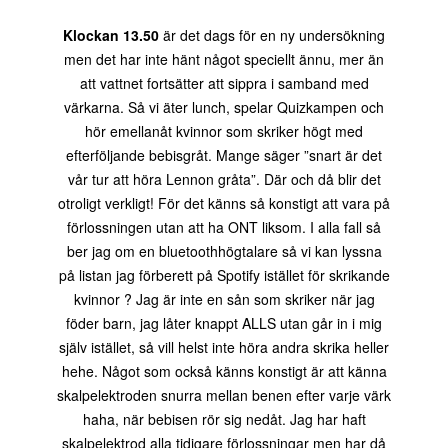
Klockan 13.50
är det dags för en ny undersökning
men det har inte hänt något speciellt ännu, mer än
att vattnet fortsätter att sippra i samband med
värkarna. Så vi äter lunch, spelar Quizkampen och
hör emellanåt kvinnor som skriker högt med
efterföljande bebisgråt. Mange säger ”snart är det
vår tur att höra Lennon gråta”. Där och då blir det
otroligt verkligt! För det känns så konstigt att vara på
förlossningen utan att ha ONT liksom. I alla fall så
ber jag om en bluetoothhögtalare så vi kan lyssna
på listan jag förberett på Spotify istället för skrikande
kvinnor ? Jag är inte en sån som skriker när jag
föder barn, jag låter knappt ALLS utan går in i mig
själv istället, så vill helst inte höra andra skrika heller
hehe. Något som också känns konstigt är att känna
skalpelektroden snurra mellan benen efter varje värk
haha, när bebisen rör sig nedåt. Jag har haft
skalpelektrod alla tidigare förlossningar men har då