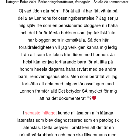
Kategori:
Bebis 2021
,
Förlossningsberättelser
,
Vardagsliv
Se alla 20 kommentarer
Oj vad tiden går hörni! Förlåt att ni har fått vänta på
del 2 av Lennons förlossningsberättelse ? Jag ser ju
mig själv lite som en pensionerad bloggare nu haha
och det här är första bebisen som jag faktiskt inte
har bloggen som inkomstkälla. Så den här
föräldraledigheten vill jag verkligen känna mig ledig
från allt som tar fokus från tiden med Lennon. Ja
helst känner jag fortfarande bara för att titta på
honom heeela dagarna haha (svårt med tre andra
barn, renoveringshus etc). Men som berättat vill jag
fortsätta att dela med mig av förlossningen med
Lennon framför allt! Det betyder SÅ mycket för mig
att ha det dokumenterat ??
I
senaste inlägget
kunde ni läsa om min låånga
latensfas som blev diagnostiserad som en patologisk
latensfas. Detta betyder i praktiken att det är en
primärvärkrubbning och man ska tillsammans med