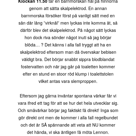
Klockan 11.50
tar en barnmorskan hål på hinnorna
genom att sätta skalpelektrod. En annan
barnmorska försöker först på vanligt sätt med en
sån där lång ”virknål” men lyckas inte komma åt, så
därför blev det skalpelektrod. På något sätt lyckas
hon dock riva sönder något inuti så jag börjar
blöda… ? Det känns i alla fall tryggt att ha en
skalpelektrod eftersom man då övervakar bebisen
väldigt bra. Det börjar snabbt sippra blodblandat
fostervatten och när jag går på toaletten kommer
efter en stund en stoor röd klump i toalettstolen
vilket antas vara slemproppen.
Eftersom jag gärna inväntar spontana värkar får vi
vara ifred ett tag för att se hur det hela utvecklar sig.
Och småvärkar börjar jag faktiskt få direkt! Inga som
gör direkt ont men de kommer i alla fall regelbundet
och det är SÅ spännande att veta att NU kommer
det hända, vi ska äntligen få möta Lennon.