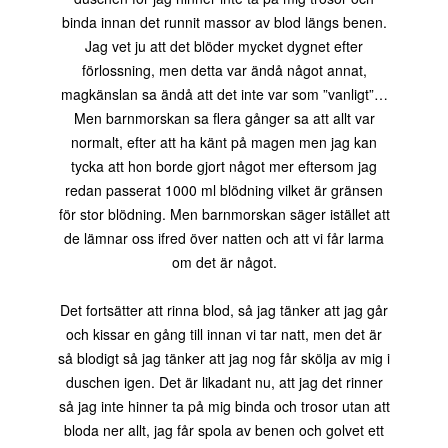
binda innan det runnit massor av blod längs benen.
Jag vet ju att det blöder mycket dygnet efter
förlossning, men detta var ändå något annat,
magkänslan sa ändå att det inte var som ”vanligt”…
Men barnmorskan sa flera gånger sa att allt var
normalt, efter att ha känt på magen men jag kan
tycka att hon borde gjort något mer eftersom jag
redan passerat 1000 ml blödning vilket är gränsen
för stor blödning. Men barnmorskan säger istället att
de
lämnar oss ifred över natten och att vi får larma
om det är något.
Det fortsätter att rinna blod, så jag tänker att jag går
och kissar en gång till innan vi tar natt, men det är
så blodigt så jag tänker att jag nog får skölja av mig i
duschen igen. Det är likadant nu, att jag
det rinner
så jag inte hinner ta på mig binda och trosor utan att
bloda ner allt, jag får spola av benen och golvet ett