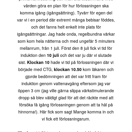
vården göra en plan för hur förlossningen ska
komma igång (igångsättning). Tyvärr för egen del
var vi i en period där extremt många bebisar föddes,
och det fanns helt enkelt inte plats för
igångsättningar. Jag hade onda, regelbundna värkar
som kom hela nätterna och med ungefär 5 minuters
mellanrum, från 1 juli. Först den 8 juli fick vi tid för
induktion den
10 juli
och det var ju där vi slutade
sist.
Klockan 10
hade vi tid på förlossningen där vi
började med CTG,
klockan 10.50
kom läkaren och
gjorde bedömningen att det var fritt fram för
induktion genom vattenavgång eftersom jag var
öppen 3 cm (jag ville gärna slippa värkstimulerande
dropp så blev väldigt glad för att det räckte med att
försöka få igång förlossningen genom att ta hål på
hinnorna!). Här fick som sagt Mange komma in och
vi fick ett förlossningsrum.