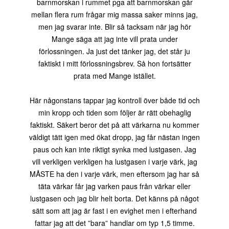
barnmorskan i rummet pga att barnmorskan går
mellan flera rum frågar mig massa saker minns jag,
men jag svarar inte. Blir så tacksam när jag hör
Mange säga att jag inte vill prata under
förlossningen. Ja just det tänker jag, det står ju
faktiskt i mitt förlossningsbrev. Så hon fortsätter
prata med Mange istället.
Här någonstans tappar jag kontroll över både tid och
min kropp och tiden som följer är rätt obehaglig
faktiskt. Säkert beror det på att värkarna nu kommer
väldigt tätt igen med ökat dropp, jag får nästan ingen
paus och kan inte riktigt synka med lustgasen. Jag
vill verkligen verkligen ha lustgasen i varje värk, jag
MÅSTE ha den i varje värk, men eftersom jag har så
täta värkar får jag varken paus från värkar eller
lustgasen och jag blir helt borta. Det känns på något
sätt som att jag är fast i en evighet men i efterhand
fattar jag att det ”bara” handlar om typ 1,5 timme.