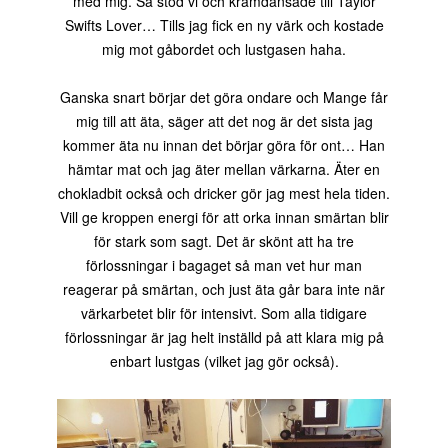
med mig. Så stod vi och kramdansade till Taylor
Swifts Lover… Tills jag fick en ny värk och kostade
mig mot gåbordet och lustgasen haha.
Ganska snart börjar det göra ondare och Mange får
mig till att äta, säger att det nog är det sista jag
kommer äta nu innan det börjar göra för ont… Han
hämtar mat och jag äter mellan värkarna. Äter en
chokladbit också och dricker gör jag mest hela tiden.
Vill ge kroppen energi för att orka innan smärtan blir
för stark som sagt. Det är skönt att ha tre
förlossningar i bagaget så man vet hur man
reagerar på smärtan, och just äta går bara inte när
värkarbetet blir för intensivt. Som alla tidigare
förlossningar är jag helt inställd på att klara mig på
enbart lustgas (vilket jag gör också).