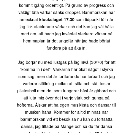
kommit igång ordentligt. På grund av progress och
väldigt täta värkar sänks droppet. Barnmorskan har
antecknat
klockslaget 17.30
som tidpunkt för när
jag fick etablerade värkar och det kan jag väl hålla
med om, att hade jag inväntat starkare värkar på
hemmaplan är det ungefär här jag hade börjat
fundera på att åka in.
Jag börjar nu med lustgas på låg nivå (30/70) för att
”komma in i det”. Värkarna har ökat något i styrka
som sagt men det är fortfarande hanterbart och jag
varierar ställning mellan att sitta och stå, testar
pilatesboll men det som fungerar bäst är gåbord och
att luta mig över det i varje värk och gunga på
höfterna. Älskar att ha egen musiklista och dansar till
musiken haha. Kommer för alltid minnas när
barnmorskan vid ett besök sa nu kan du fortsätta
dansa, jag tittade på Mange och sa du får dansa