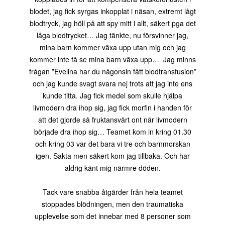
blodet, jag fick syrgas inkopplat i näsan, extremt lågt
blodtryck, jag höll på att spy mitt i allt, säkert pga det
låga blodtrycket… Jag tänkte, nu försvinner jag,
mina barn kommer växa upp utan mig och jag
kommer inte få se mina barn växa upp… Jag minns
frågan ”Evelina har du någonsin fått blodtransfusion”
och jag kunde svagt svara nej trots att jag inte ens
kunde titta. Jag fick medel som skulle hjälpa
livmodern dra ihop sig, jag fick morfin i handen för
att det gjorde så fruktansvärt ont när livmodern
började dra ihop sig… Teamet kom in kring 01.30
och kring 03 var det bara vi tre och barnmorskan
igen. Sakta men säkert kom jag tillbaka. Och har
aldrig känt mig närmre döden.
Tack vare snabba åtgärder från hela teamet
stoppades blödningen, men den traumatiska
upplevelse som det innebar med 8 personer som