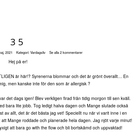
35
aj, 2021
Kategori:
Vardagsliv
Se alla 2 kommentarer
Hej på er!
TLIGEN är här!? Syrenerna blommar och det är grönt överallt… En
 mig, men kanske inte för den som är allergisk ?
var det dags igen! Blev verkligen firad från tidig morgon till sen kväll.
med bara lite jobb. Tog ledigt halva dagen och Mange slutade också
t av allt, det är det bästa jag vet! Speciellt nu när vi varit inne i en
önt att Mange roddade och planerade hela dagen. Jag njöt varje minut!
 lyxigt att bara go with the flow och bli bortskämd och uppvaktad!