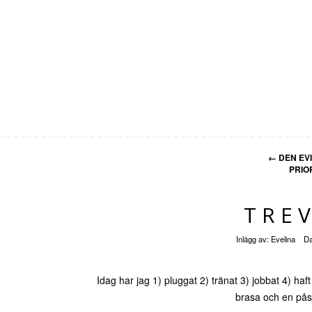
←
DEN EV
PRIO
TREV
Inlägg av:
Evelina
D
Idag har jag 1) pluggat 2) tränat 3) jobbat 4) ha
brasa och en på