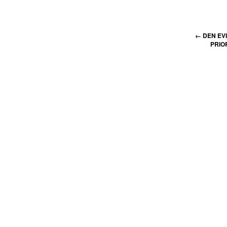
←
DEN EV
PRIO