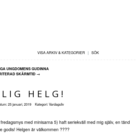
VISA ARKIV & KATEGORIER
|
SÖK
IGA UNGDOMENS GUDINNA
RITERAD SKÄRMTID
→
LIG HELG!
atum:
25 januari, 2019
Kategori:
Vardagsliv
ft fredagsmys med minisarna 5) haft seriekväll med mig själv, en tänd
se godis! Helgen är välkommen ????