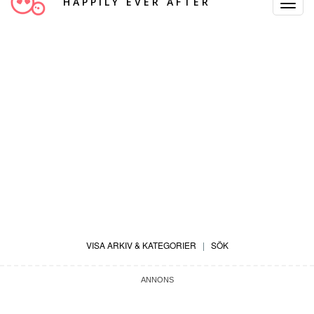
HAPPILY EVER AFTER
Toggle
Navigat
VISA ARKIV & KATEGORIER
|
SÖK