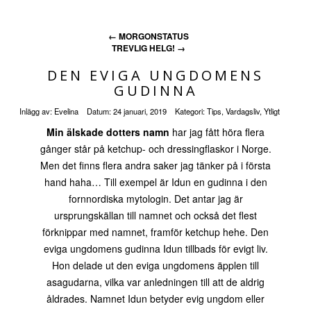
←
MORGONSTATUS
TREVLIG HELG!
→
DEN EVIGA UNGDOMENS
GUDINNA
Inlägg av:
Evelina
Datum:
24 januari, 2019
Kategori:
Tips
,
Vardagsliv
,
Ytligt
Min älskade dotters namn
har jag fått höra flera
gånger står på ketchup- och dressingflaskor i Norge.
Men det finns flera andra saker jag tänker på i första
hand haha… Till exempel är Idun en gudinna i den
fornnordiska mytologin. Det antar jag är
ursprungskällan till namnet och också det flest
förknippar med namnet, framför ketchup hehe. Den
eviga ungdomens gudinna Idun tillbads för evigt liv.
Hon delade ut den eviga ungdomens äpplen till
asagudarna, vilka var anledningen till att de aldrig
åldrades. Namnet Idun betyder evig ungdom eller