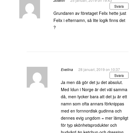
Josefin
25 januari, 2019 on 19:43
Svara
Grundaren av företaget Felix hette just
Felix i efternamn, så lite logik finns det
?
Evelina
28 januari, 2019 on 10:37
Svara
Ja men då gör det ju det absolut.
Med Idun i Norge är det väl samma
då, men tycker bara att det ju är ett
namn som ofta annars förknippas
med en fornnordisk gudinna och
dennes evig ungdom = mer lämpligt
för typ skönhetsprodukter och
hudvård än ketchup och dressing