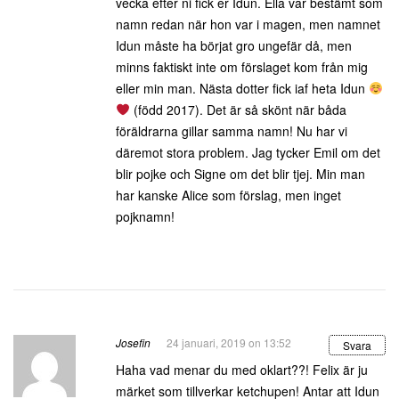
vecka efter ni fick er Idun. Ella var bestämt som
namn redan när hon var i magen, men namnet
Idun måste ha börjat gro ungefär då, men
minns faktiskt inte om förslaget kom från mig
eller min man. Nästa dotter fick iaf heta Idun
(född 2017). Det är så skönt när båda
föräldrarna gillar samma namn! Nu har vi
däremot stora problem. Jag tycker Emil om det
blir pojke och Signe om det blir tjej. Min man
har kanske Alice som förslag, men inget
pojknamn!
Josefin
24 januari, 2019 on 13:52
Svara
Haha vad menar du med oklart??! Felix är ju
märket som tillverkar ketchupen! Antar att Idun