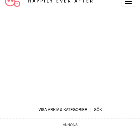
HAPPILY EVER AFTER
Toggle
Navigat
VISA ARKIV & KATEGORIER
|
SÖK