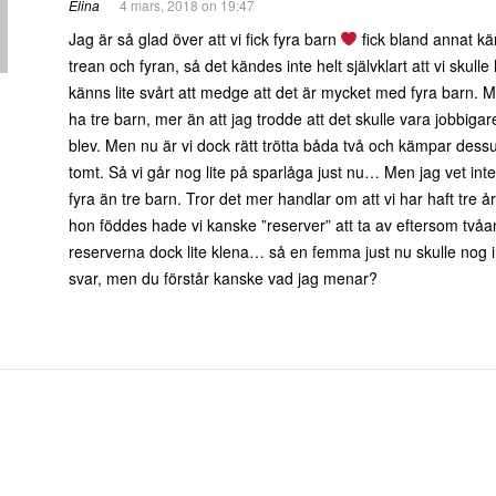
Elina
4 mars, 2018 on 19:47
Jag är så glad över att vi fick fyra barn
fick bland annat kä
trean och fyran, så det kändes inte helt självklart att vi skull
känns lite svårt att medge att det är mycket med fyra barn. Minn
ha tre barn, mer än att jag trodde att det skulle vara jobbig
blev. Men nu är vi dock rätt trötta båda två och kämpar dess
tomt. Så vi går nog lite på sparlåga just nu… Men jag vet in
fyra än tre barn. Tror det mer handlar om att vi har haft tre
hon föddes hade vi kanske ”reserver” att ta av eftersom tvåan
reserverna dock lite klena… så en femma just nu skulle nog in
svar, men du förstår kanske vad jag menar?