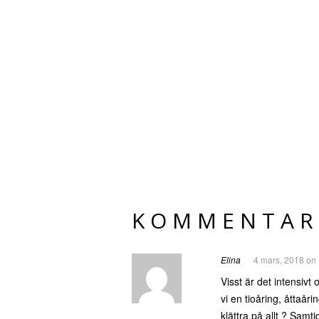
KOMMENTAR
Elina
4 mars, 2018 on
Visst är det intensivt
vi en tioåring, åttaår
klättra på allt ? Samt