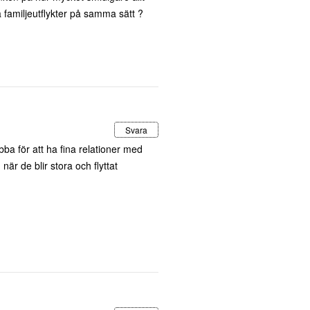
å familjeutflykter på samma sätt ?
Svara
a för att ha fina relationer med
är de blir stora och flyttat