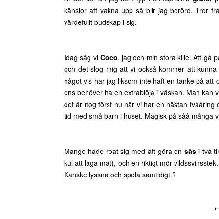
känslor att vakna upp så blir jag berörd. Tror fra
värdefullt budskap i sig.
Idag såg vi
Coco
, jag och min stora kille. Att gå 
och det slog mig att vi också kommer att kunna g
något vis har jag liksom inte haft en tanke på att 
ens behöver ha en extrablöja i väskan. Man kan väl
det är nog först nu när vi har en nästan tvååring o
tid med små barn i huset. Magisk på såå många vi
Mange hade roat sig med att göra en
sås
i två t
kul att laga mat), och en riktigt mör vildssvinsste
Kanske lyssna och spela samtidigt ?