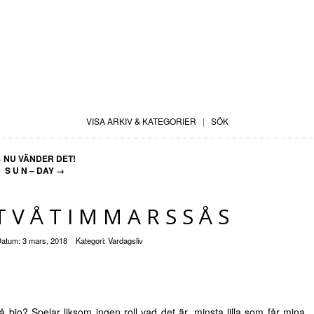
VISA ARKIV & KATEGORIER
|
SÖK
←
NU VÄNDER DET!
S U N – DAY
→
 TVÅTIMMARSSÅS
Datum:
3 mars, 2018
Kategori:
Vardagsliv
 bio? Spelar liksom ingen roll vad det är, minsta lilla som får mina