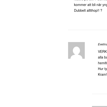
kommer att bli när yng
Dubbelt alltihop!! ?
Evelin
VERKL
alla b
hemif
Hur ty
Kram!