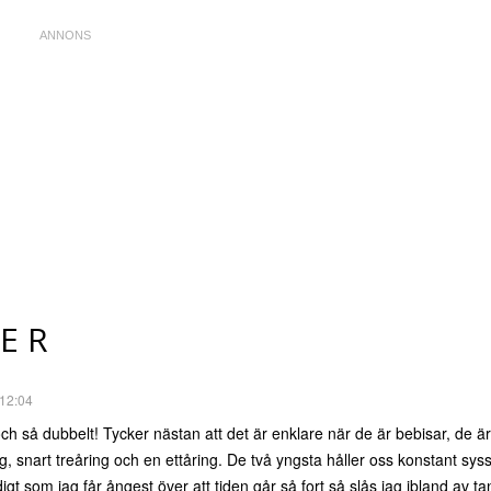
ER
 12:04
 och så dubbelt! Tycker nästan att det är enklare när de är bebisar, de
ing, snart treåring och en ettåring. De två yngsta håller oss konstant sys
idigt som jag får ångest över att tiden går så fort så slås jag ibland av 