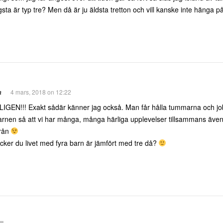
sta är typ tre? Men då är ju äldsta tretton och vill kanske inte hänga p
a
4 mars, 2018 on 12:22
IGEN!!! Exakt sådär känner jag också. Man får hålla tummarna och jobb
arnen så att vi har många, många härliga upplevelser tillsammans även n
rån
cker du livet med fyra barn är jämfört med tre då?