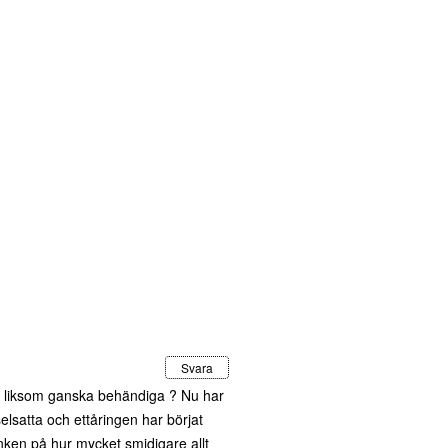
Svara
 är liksom ganska behändiga ? Nu har
selsatta och ettåringen har börjat
tanken på hur mycket smidigare allt