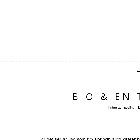
BIO & EN
Inlägg av:
Evelina
Är det fler än jag som typ i princip alltid
gråter
på