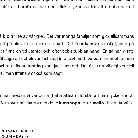
mför allt barnfilmer har den effekten, kanske för att de ofta har ett
på
bio
är lite av vår grej. Det var många familjer som gick tillsammans
å på bio alla fem relativt snart. Det låter kanske konstigt, men på
det finns en tid utanför och efter bebisbubblan haha. En tid när vi inte
 säga att det blev minst sagt intensivt med två barn inom ett år, och
ch en nästan treåring som jag inser det. Det är ju en väldigt speciell
s, men intensiv också som sagt.
immar medan vi var borta (haha alltså ni förstår att han tycker det är
k. Nu sover minisarna och det blir
monopol
eller
mello
, Elion får välja.
←
NU VÄNDER DET!
S U N – DAY
→