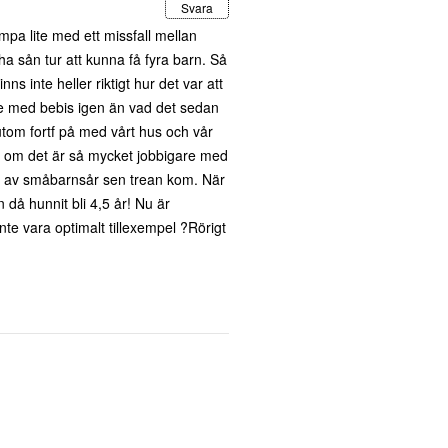
Svara
mpa lite med ett missfall mellan
e ha sån tur att kunna få fyra barn. Så
s inte heller riktigt hur det var att
are med bebis igen än vad det sedan
utom fortf på med vårt hus och vår
te om det är så mycket jobbigare med
 år av småbarnsår sen trean kom. När
 då hunnit bli 4,5 år! Nu är
te vara optimalt tillexempel ?Rörigt