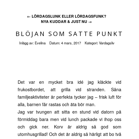
←
LÖRDAGSLUNK ELLER LÖRDAGSFUNK?
NYA KUDDAR & JUST NU
→
BLÖJAN SOM SATTE PUNKT
Inlägg av:
Evelina
Datum:
4 mars, 2017
Kategori:
Vardagsliv
Det var en mycket bra idé jag kläckte vid
frukostbordet, att grilla vid stranden. Såna
familjeaktiviteter är perfekta tycker jag – frisk luft för
alla, barnen får rastas och äta bör man.
Jag var tvungen att sitta en stund vid datorn på
förmiddag bara men vid lunch packade vi ihop oss
och gick ner. Korv är aldrig så god som
utomhusgrillad! Och det är aldrig så härligt att bo två