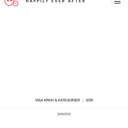
HAPPILY EVER AFTER
Toggle
Navigat
VISA ARKIV & KATEGORIER
|
SÖK