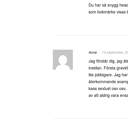
Du har så snygg heade
som bokmärke visas bi
Anne
14 september, 2
Jag förstår dig, jag ä
insidan. Första gravid
lite jobbigare. Jag har
återkommande svampi
kass sexlust osv osv..
av att aldrig vara en