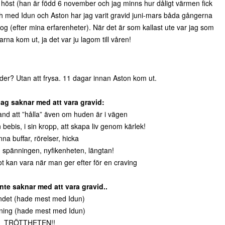
höst (han är född 6 november och jag minns hur dåligt värmen fick
Och med Idun och Aston har jag varit gravid juni-mars båda gångerna
nog (efter mina erfarenheter). När det är som kallast ute var jag som
rna kom ut, ja det var ju lagom till våren!
ader? Utan att frysa. 11 dagar innan Aston kom ut.
jag saknar med att vara gravid:
 hand att ”hålla” även om huden är i vägen
 bebis, i sin kropp, att skapa liv genom kärlek!
nna buffar, rörelser, hicka
 spänningen, nyfikenheten, längtan!
t kan vara när man ger efter för en craving
nte saknar med att vara gravid..
ndet (hade mest med Idun)
ning (hade mest med Idun)
TRÖTTHETEN!!