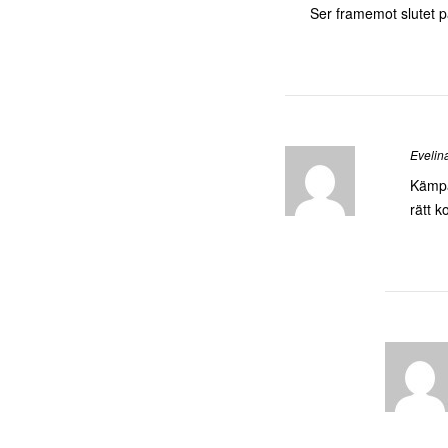
Ser framemot slutet på
Evelin
Kämpa 
rätt k