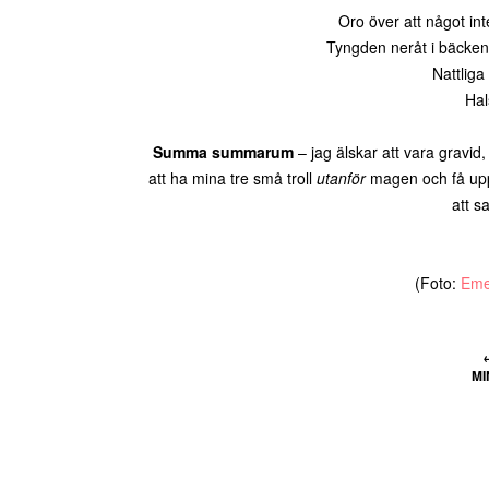
Oro över att något in
Tyngden neråt i bäcken
Nattlig
Hal
Summa summarum
– jag älskar att vara gravid,
att ha mina tre små troll
utanför
magen och få upp
att s
(Foto:
Eme
MI