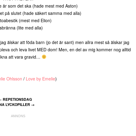
te är som det ska (hade mest med Aston)
et på slutet (hade säkert samma med alla)
a toabesök (mest med Elion)
sbränna (lite med alla)
 jag älskar att föda barn (jo det är sant) men allra mest så älskar jag
leva och leva livet MED dom! Men, en del av mig kommer nog alltid
akna att vara gravid…
lie Ohlsson
/
Love by Emelie
)
←
REPETIONSDAG
NA LYCKOPILLER
→