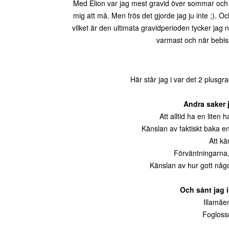
Med Elion var jag mest gravid över sommar och 
mig att må. Men frös det gjorde jag ju inte ;). 
vilket är den ultimata gravidperioden tycker jag 
varmast och när bebisa
Här står jag i var det 2 plusgr
Andra saker 
Att alltid ha en liten
Känslan av faktiskt baka en
Att kä
Förväntningarna,
Känslan av hur gott någo
Och sånt jag i
Illamåe
Fogloss