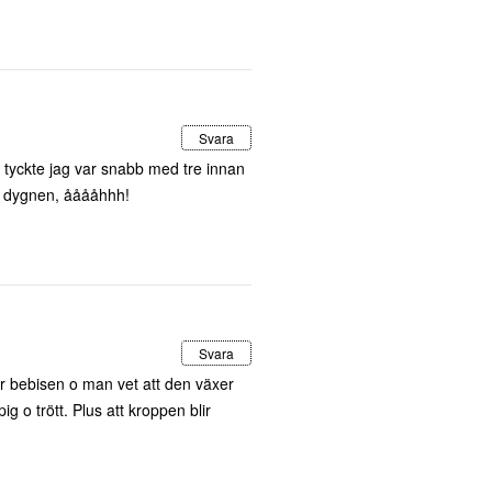
Svara
m tyckte jag var snabb med tre innan
a dygnen, ååååhhh!
Svara
ner bebisen o man vet att den växer
g o trött. Plus att kroppen blir