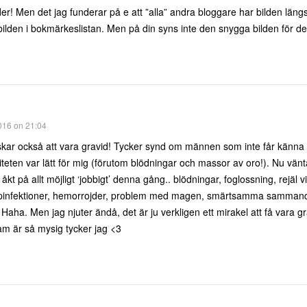
r! Men det jag funderar på e att ”alla” andra bloggare har bilden längs
lden i bokmärkeslistan. Men på din syns inte den snygga bilden för den
016 on 21:04
lskar också att vara gravid! Tycker synd om männen som inte får känna k
iteten var lätt för mig (förutom blödningar och massor av oro!). Nu vän
 åkt på allt möjligt ‘jobbigt’ denna gång.. blödningar, foglossning, rejäl 
nfektioner, hemorrojder, problem med magen, smärtsamma sammandra
 Haha. Men jag njuter ändå, det är ju verkligen ett mirakel att få vara 
sam är så mysig tycker jag <3