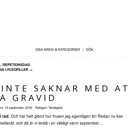
VISA ARKIV & KATEGORIER
|
SÖK
←
REPETIONSDAG
NA LYCKOPILLER
→
/INTE SAKNAR MED A
A GRAVID
um:
14 september, 2016
Kategori:
Vardagsliv
i rad
. Och har helt glömt hur frusen jag egentligen är! Redan nu kan
 emellanåt, och då är vi ändå i en väldigt varm september…