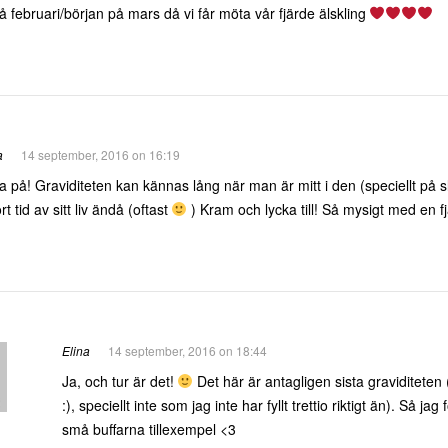
 februari/början på mars då vi får möta vår fjärde älskling
a
14 september, 2016 on 16:19
på! Graviditeten kan kännas lång när man är mitt i den (speciellt på sl
ort tid av sitt liv ändå (oftast
) Kram och lycka till! Så mysigt med en f
Elina
14 september, 2016 on 18:44
Ja, och tur är det!
Det här är antagligen sista graviditeten
:), speciellt inte som jag inte har fyllt trettio riktigt än). Så j
små buffarna tillexempel <3