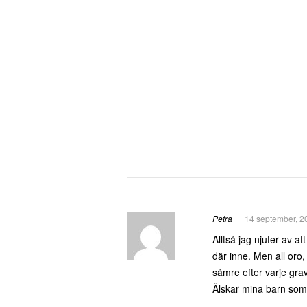
Petra
14 september, 2
Alltså jag njuter av a
där inne. Men all oro,
sämre efter varje grav.
Älskar mina barn so