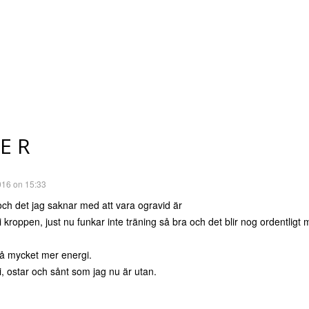
ER
016 on 15:33
och det jag saknar med att vara ogravid är
i kroppen, just nu funkar inte träning så bra och det blir nog ordentligt 
så mycket mer energi.
, ostar och sånt som jag nu är utan.