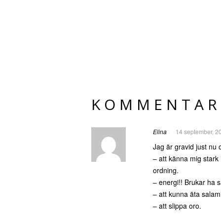
KOMMENTAR
Elina
14 september, 2
Jag är gravid just nu 
– att känna mig stark 
ordning.
– energi!! Brukar ha 
– att kunna äta salami
– att slippa oro.