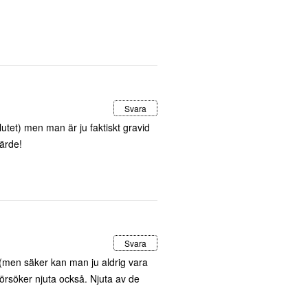
Svara
utet) men man är ju faktiskt gravid
järde!
Svara
 (men säker kan man ju aldrig vara
ag försöker njuta också. Njuta av de