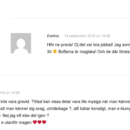
Evelina
14 september, 2016 on 19:46
Hihi ne precis! Oj det var bra jobbat! Jag so
30
Buffarna är magiska! Och de där först
016 on 19:56
tt inte vara gravid. ?Visst kan vissa delar vara lite mysiga när man kän
 att man känner sig svag, urinläckage ?, allt luktar konstigt, man e klumpi
 Nej jag vill icke det igen ?
m e utanför magen