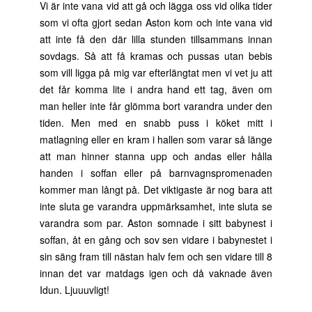
Vi är inte vana vid att gå och lägga oss vid olika tider
som vi ofta gjort sedan Aston kom och inte vana vid
att inte få den där lilla stunden tillsammans innan
sovdags. Så att få kramas och pussas utan bebis
som vill ligga på mig var efterlängtat men vi vet ju att
det får komma lite i andra hand ett tag, även om
man heller inte får glömma bort varandra under den
tiden. Men med en snabb puss i köket mitt i
matlagning eller en kram i hallen som varar så länge
att man hinner stanna upp och andas eller hålla
handen i soffan eller på barnvagnspromenaden
kommer man långt på. Det viktigaste är nog bara att
inte sluta ge varandra uppmärksamhet, inte sluta se
varandra som par. Aston somnade i sitt babynest i
soffan, åt en gång och sov sen vidare i babynestet i
sin säng fram till nästan halv fem och sen vidare till 8
innan det var matdags igen och då vaknade även
Idun. Ljuuuvligt!