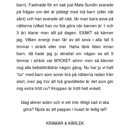
barn). Fastnade för en sak just Mats Sundin svarade
på frågan om det är jobbigt med två barn (eller nåt
sånt) och han svarade att nää, får man bara sova på
nätterna (vilket han nu fick göra när barnen är 1 och
3 år) klarar man allt på dagen. EXAKT så känner
jag. Vilken energi man får av att sova i alla fall 5
timmar i sträck eller mer. Haha tänk tiden innan
barn, då hade jag ju skrattat om någon sa att 5
timmar i sträck var MYCKET sömn men så känner
nog alla bebisföräldrar någon gång. Nu har ju vi haft
”tur” med barn som sover bra på nätterna redan från
start, men jag tror att två graviditeter är det som gör
mig extra trött nu? Kroppen är trött helt enkelt.
Idag skiner solen och vi vet inte riktigt vad vi ska
göra? Njuta av att pappan i huset är ledig iaf!!
KRAMAR & KÄRLEK