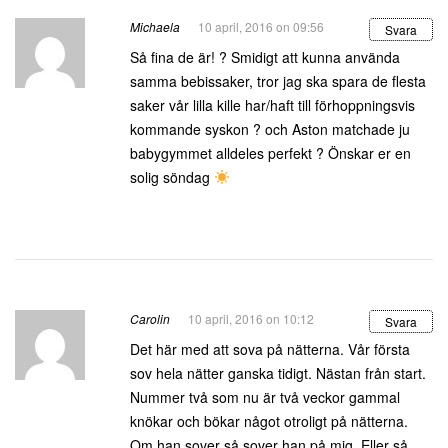
Michaela
10 april, 2016 on 09:56
Svara
Så fina de är! ? Smidigt att kunna använda
samma bebissaker, tror jag ska spara de flesta
saker vår lilla kille har/haft till förhoppningsvis
kommande syskon ? och Aston matchade ju
babygymmet alldeles perfekt ? Önskar er en
solig söndag
Carolin
10 april, 2016 on 10:12
Svara
Det här med att sova på nätterna. Vår första
sov hela nätter ganska tidigt. Nästan från start.
Nummer två som nu är två veckor gammal
knökar och bökar något otroligt på nätterna.
Om han sover så sover han på mig. Eller så