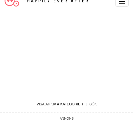
HAPPILY EVER AFTER
Toggle
Navigat
VISA ARKIV & KATEGORIER
|
SÖK