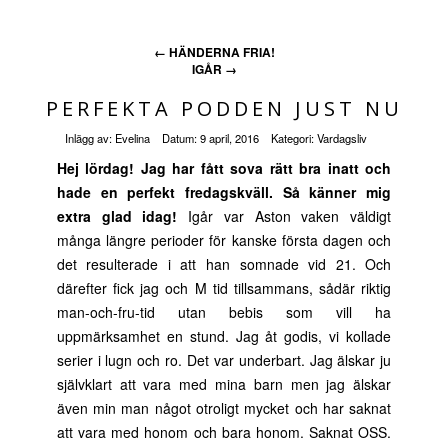
←
HÄNDERNA FRIA!
IGÅR
→
PERFEKTA PODDEN JUST NU
Inlägg av:
Evelina
Datum:
9 april, 2016
Kategori:
Vardagsliv
Hej lördag! Jag har fått sova rätt bra inatt och
hade en perfekt fredagskväll. Så känner mig
extra glad idag!
Igår var Aston vaken väldigt
många längre perioder för kanske första dagen och
det resulterade i att han somnade vid 21. Och
därefter fick jag och M tid tillsammans, sådär riktig
man-och-fru-tid utan bebis som vill ha
uppmärksamhet en stund. Jag åt godis, vi kollade
serier i lugn och ro. Det var underbart. Jag älskar ju
självklart att vara med mina barn men jag älskar
även min man något otroligt mycket och har saknat
att vara med honom och bara honom. Saknat OSS.