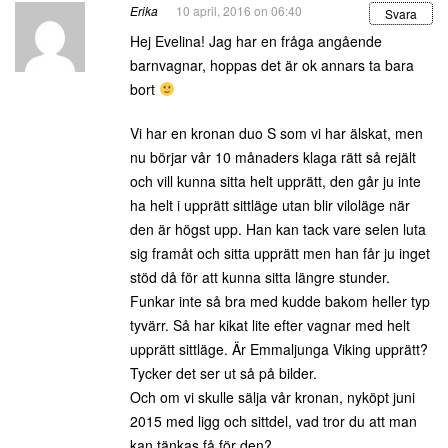
Erika
10 april, 2016 on 06:40
Svara
Hej Evelina! Jag har en fråga angående
barnvagnar, hoppas det är ok annars ta bara
bort
Vi har en kronan duo S som vi har älskat, men
nu börjar vår 10 månaders klaga rätt så rejält
och vill kunna sitta helt upprätt, den går ju inte
ha helt i upprätt sittläge utan blir viloläge när
den är högst upp. Han kan tack vare selen luta
sig framåt och sitta upprätt men han får ju inget
stöd då för att kunna sitta längre stunder.
Funkar inte så bra med kudde bakom heller typ
tyvärr. Så har kikat lite efter vagnar med helt
upprätt sittläge. Är Emmaljunga Viking upprätt?
Tycker det ser ut så på bilder.
Och om vi skulle sälja vår kronan, nyköpt juni
2015 med ligg och sittdel, vad tror du att man
kan tänkas få för den?