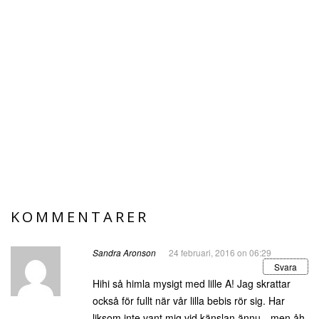
KOMMENTARER
Sandra Aronson
24 februari, 2016 on 06:29
Svara
Hihi så himla mysigt med lille A! Jag skrattar
också för fullt när vår lilla bebis rör sig. Har
liksom inte vant mig vid känslan ännu…men åh