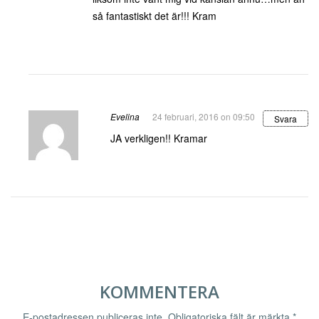
så fantastiskt det är!!! Kram
Evelina
24 februari, 2016 on 09:50
Svara
JA verkligen!! Kramar
KOMMENTERA
E-postadressen publiceras inte.
Obligatoriska fält är märkta
*