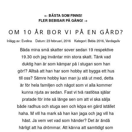
←
BÄSTA SOM FINNS!
FLER BEBISAR PÅ GÅNG!
→
OM 10 ÅR BOR VI PÅ EN GÅRD?
Inlägg av:
Evelina
Datum:
23 februari, 2016
Kategori:
Bebis 2016
,
Vardagsliv
Båda mina små skatter sover sedan 19 respektive
19.30 och jag inväntar min stora skatt. Tänk vad
duktig han är som kämpar på i stugan som han
gör!? Alltså att han har som hobby att bygga ett hus
till oss? Sämre hobby kan man ju stå ut med, detta
är för hela familjen och något som vi alla kommer
kunna njuta av sedan. Fast vi två rastlösa själar
pratade för inte så länge sen om att vi ska sälja
både radhus och stuga sen och köpa en gård istället
haha. M vill ha mark så han kan jaga och jag vill ha
häst. Ja vem vet vad som händer? Det är ändå
härligt att ha drömmar. Att känna att samtidigt som