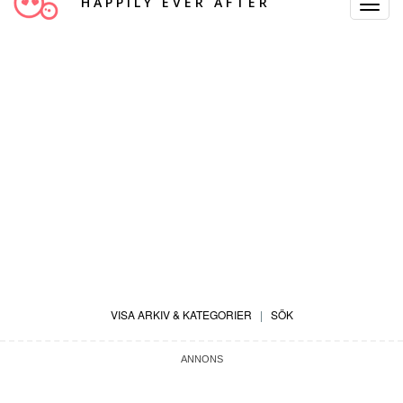
HAPPILY EVER AFTER
Toggle
Navigat
VISA ARKIV & KATEGORIER
|
SÖK