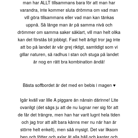
man har ALLT tillsammans bara för att man har
varandra, inte kommer sluta drömma om vad man
vill göra tillsammans eller vad man kan tänkas
uppnå. Så länge man är på samma nivå och
drömmer om samma saker såklart, vill man helt olika
kan det förstås bli jobbigt. Fast helt ärligt tror jag inte
att bo på landet är vår grej riktigt, samtidigt som vi
gillar naturen, så radhus i stan och stuga på landet
är nog en rätt bra kombination ändå!
Bästa soffbordet är det med en bebis i magen ♥
Igår kväll var lille A piggare än nånsin därinne! Lite
ovanligt (det sägs ju att de nu lugnar ner sig för att
de får det trängre, men han har varit lugnt hela tiden
och jag tror att allt bara känns mer nu när han är
större helt enkelt), men såå mysigt. Det var liksom
ben och fötter och axlar åt alla håll och kanter och