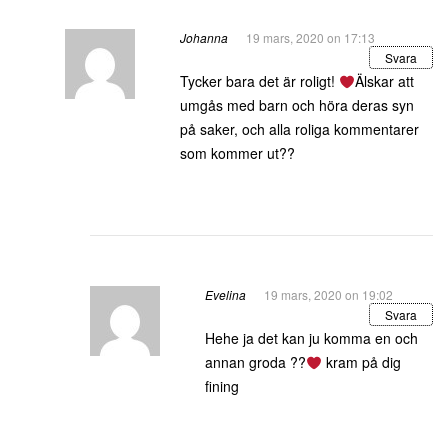
Johanna
19 mars, 2020 on 17:13
Svara
Tycker bara det är roligt!
Älskar att
umgås med barn och höra deras syn
på saker, och alla roliga kommentarer
som kommer ut??
Evelina
19 mars, 2020 on 19:02
Svara
Hehe ja det kan ju komma en och
annan groda ??
kram på dig
fining