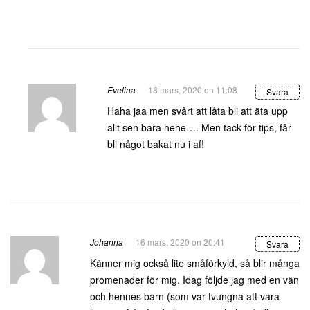
Evelina
18 mars, 2020 on 11:08
Svara
Haha jaa men svårt att låta bli att äta upp
allt sen bara hehe…. Men tack för tips, får
bli något bakat nu i af!
Johanna
16 mars, 2020 on 20:41
Svara
Känner mig också lite småförkyld, så blir många
promenader för mig. Idag följde jag med en vän
och hennes barn (som var tvungna att vara