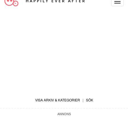
HAPPILY EVER AFTER
Toggle
Navigat
VISA ARKIV & KATEGORIER
|
SÖK