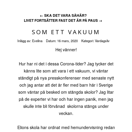
←
SKA DET VARA SÅHÄR?
LIVET FORTSÄTTER FAST DET ÄR PÅ PAUS
→
SOM ETT VAKUUM
Inlägg av:
Evelina
Datum:
16 mars, 2020
Kategori:
Vardagsliv
Hej vänner!
Hur har ni det i dessa Corona-tider? Jag tycker det
känns lite som att vara i ett vakuum, vi väntar
ständigt på nya presskonferenser med senaste nytt
och jag antar att det är fler med barn här i Sverige
som väntar på besked om stängda skolor? Jag litar
på de experter vi har och har ingen panik, men jag
skulle inte bli förvånad skolorna stängs under
veckan.
Elions skola har ordnat med hemundervisning redan