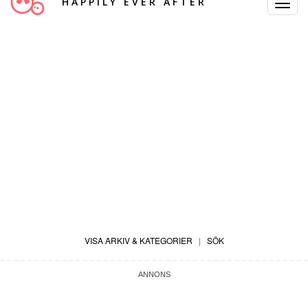
HAPPILY EVER AFTER
Toggle
Navigat
VISA ARKIV & KATEGORIER
|
SÖK