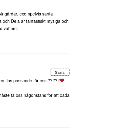
 vingårdar, exempelvis santa
 och Deia är fantastiskt mysiga och
d vattnet.
Svara
en tips passande för oss ?????
i måste ta oss någonstans för att bada