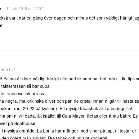
a
11 juli, 2018 on 22:07
ckså varit där en gång över dagen och minns det som väldigt härligt ja
ar
8 on 21:51
t! Palma är dock väldigt härligt (lite partisk som har bott där). Lite tip
 takterrassen till bar cuba
otel francesc takterrass
a negra, mallorkinska oliver och pan de cristal innan ni går till nästa st
bekant runt 20-22 på kvällen). Ett mysigt tapashak är La bodeguilla!
 om ni vill bada, åk istället till Cala Mayor, illetas eller ännu bättre Es
havet på Boathouse.
 mysiga området La Lonja har mänger med viner på tap, ni testar er fram 
på den polett man använt. Bra tapas och mysigt koncept!