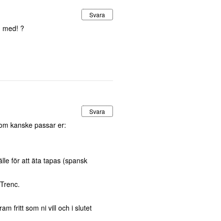
Svara
g med! ?
Svara
s som kanske passar er:
älle för att äta tapas (spansk
 Trenc.
fritt som ni vill och i slutet