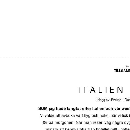
←
TILLSAM
ITALIEN
Inlägg av:
Evelina
Da
SOM jag hade längtat efter Italien och vår w
Vi valde att avboka vårt flyg och hotell när vi fi
06 på morgonen. När man reser iväg några dygn fö
minsta att behöva åka från hotellet mitt i n