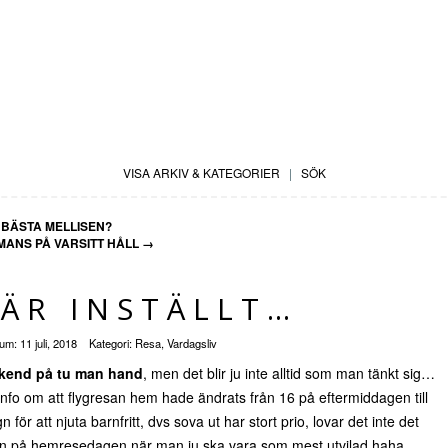
VISA ARKIV & KATEGORIER
|
SÖK
BÄSTA MELLISEN?
MANS PÅ VARSITT HÅLL
→
 ÄR INSTÄLLT…
tum:
11 juli, 2018
Kategori:
Resa
,
Vardagsliv
eekend på tu man hand
, men det blir ju inte alltid som man tänkt sig…
ck info om att flygresan hem hade ändrats från 16 på eftermiddagen till
r att njuta barnfritt, dvs sova ut har stort prio, lovar det inte det
atten på hemresedagen när man ju ska vara som mest utvilad haha.