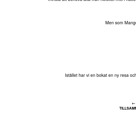
Men som Mange s
Istället har vi en bokat en ny resa och
←
TILLSAM