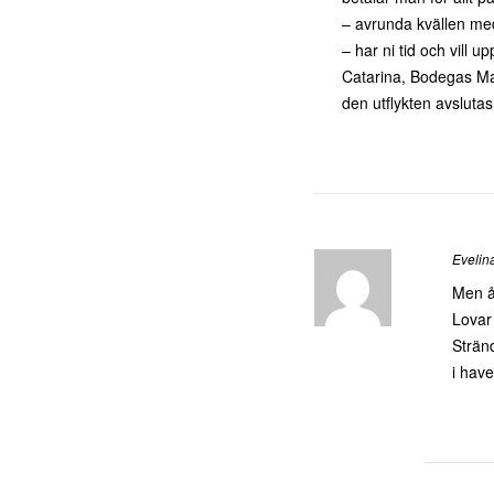
– avrunda kvällen me
– har ni tid och vill
Catarina, Bodegas Mac
den utflykten avslutas
Evelin
Men å
Lovar
Stränd
i hav