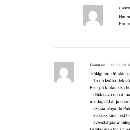
Evelin
Har o
Kram
Palma-bo
11 juli, 201
Tråkigt men förståelig
– Ta en kvällsdrink på
Eller på fantastiska h
– drick cava och ät pat
middagstid är ju som 
– skippa playa de Palma
– klassisk lunch vid 
– svenskägda wineing i
betalar man för allt 