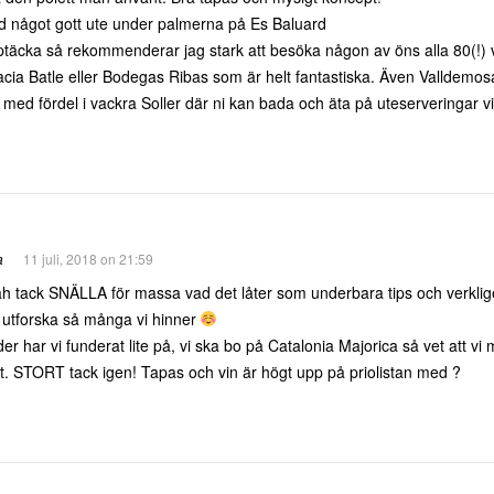
d något gott ute under palmerna på Es Baluard
 upptäcka så rekommenderar jag stark att besöka någon av öns alla 80(!)
ia Batle eller Bodegas Ribas som är helt fantastiska. Även Valldemosa
 med fördel i vackra Soller där ni kan bada och äta på uteserveringar vi
a
11 juli, 2018 on 21:59
h tack SNÄLLA för massa vad det låter som underbara tips och verklig
 utforska så många vi hinner
er har vi funderat lite på, vi ska bo på Catalonia Majorica så vet att v
et. STORT tack igen! Tapas och vin är högt upp på priolistan med ?