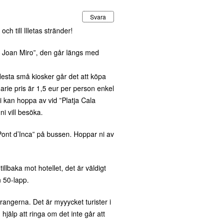
Svara
och till Illetas stränder!
e Joan Miro”, den går längs med
flesta små kiosker går det att köpa
rie pris är 1,5 eur per person enkel
 kan hoppa av vid ”Platja Cala
ni vill besöka.
3 Pont d’Inca” på bussen. Hoppar ni av
lbaka mot hotellet, det är väldigt
n 50-lapp.
rangerna. Det är myyycket turister i
hjälp att ringa om det inte går att