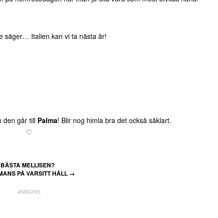
äger… Italien kan vi ta nästa år!
 den går till
Palma
! Blir nog himla bra det också såklart.
♡
BÄSTA MELLISEN?
MANS PÅ VARSITT HÅLL
→