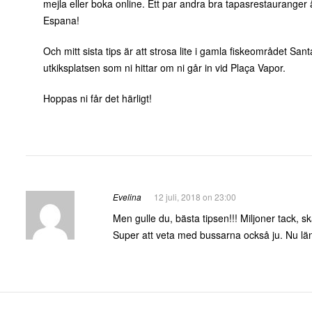
mejla eller boka online. Ett par andra bra tapasrestauranger
Espana!
Och mitt sista tips är att strosa lite i gamla fiskeområdet Sant
utkiksplatsen som ni hittar om ni går in vid Plaça Vapor.
Hoppas ni får det härligt!
Evelina
12 juli, 2018 on 23:00
Men gulle du, bästa tipsen!!! Miljoner tack, s
Super att veta med bussarna också ju. Nu lä