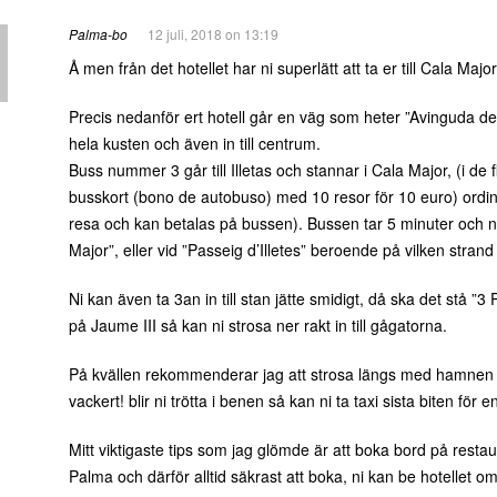
Palma-bo
12 juli, 2018 on 13:19
Å men från det hotellet har ni superlätt att ta er till Cala Major 
Precis nedanför ert hotell går en väg som heter ”Avinguda d
hela kusten och även in till centrum.
Buss nummer 3 går till Illetas och stannar i Cala Major, (i de 
busskort (bono de autobuso) med 10 resor för 10 euro) ordina
resa och kan betalas på bussen). Bussen tar 5 minuter och ni
Major”, eller vid ”Passeig d’Illetes” beroende på vilken strand 
Ni kan även ta 3an in till stan jätte smidigt, då ska det stå ”
på Jaume III så kan ni strosa ner rakt in till gågatorna.
På kvällen rekommenderar jag att strosa längs med hamnen til
vackert! blir ni trötta i benen så kan ni ta taxi sista biten för e
Mitt viktigaste tips som jag glömde är att boka bord på restau
Palma och därför alltid säkrast att boka, ni kan be hotellet om 