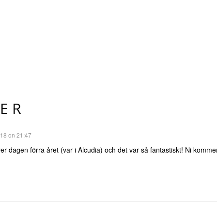
ER
2018 on 21:47
er dagen förra året (var i Alcudia) och det var så fantastiskt! Ni kommer