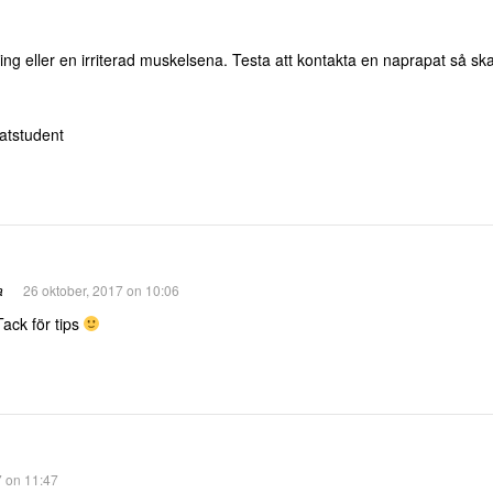
ng eller en irriterad muskelsena. Testa att kontakta en naprapat så ska
atstudent
a
26 oktober, 2017 on 10:06
ack för tips
7 on 11:47