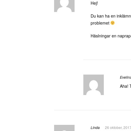
Hej!
Du kan ha en inklämni
problemet
Häslningar en naprap
Evelin
Aha! T
Linda
26 oktober, 201