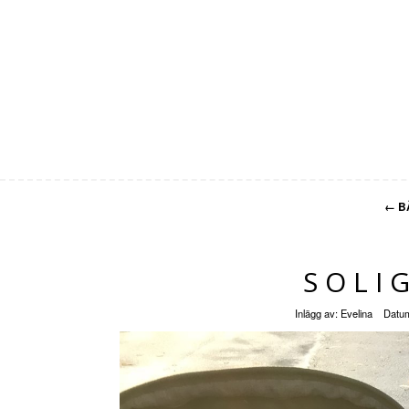
←
B
SOLI
Inlägg av:
Evelina
Datu