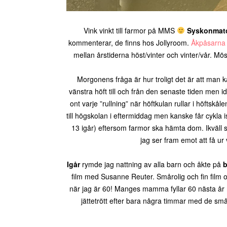
Vink vinkt till farmor på MMS
Syskonmat
kommenterar, de finns hos Jollyroom.
Åkpåsarna
mellan årstiderna höst/vinter och vinter/vår. Mös
Morgonens fråga är hur troligt det är att man
vänstra höft till och från den senaste tiden men id
ont varje ”rullning” när höftkulan rullar i höfts
till högskolan i eftermiddag men kanske får cykla 
13 igår) eftersom farmor ska hämta dom. Ikväll
jag ser fram emot att få ur
Igår
rymde jag nattning av alla barn och åkte på
b
film med Susanne Reuter. Smårolig och fin film om 
när jag är 60! Manges mamma fyllar 60 nästa år me
jättetrött efter bara några timmar med de små.