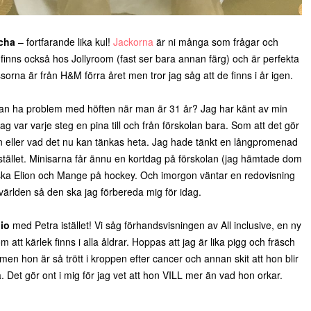
cha
– fortfarande lika kul!
Jackorna
är ni många som frågar och
finns också hos Jollyroom (fast ser bara annan färg) och är perfekta
sorna är från H&M förra året men tror jag såg att de finns i år igen.
 kan ha problem med höften när man är 31 år? Jag har känt av min
ag var varje steg en pina till och från förskolan bara. Som att det gör
kålen eller vad det nu kan tänkas heta. Jag hade tänkt en långpromenad
istället. Minisarna får ännu en kortdag på förskolan (jag hämtade dom
 ska Elion och Mange på hockey. Och imorgon väntar en redovisning
 världen så den ska jag förbereda mig för idag.
io
med Petra istället! Vi såg förhandsvisningen av All inclusive, en ny
att kärlek finns i alla åldrar. Hoppas att jag är lika pigg och fräsch
n hon är så trött i kroppen efter cancer och annan skit att hon blir
 Det gör ont i mig för jag vet att hon VILL mer än vad hon orkar.