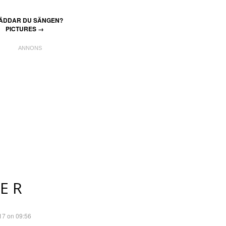
ÄDDAR DU SÄNGEN?
PICTURES
→
ER
17 on 09:56