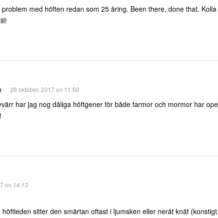
problem med höften redan som 25 åring. Been there, done that. Kolla upp
ll!
a
26 oktober, 2017 on 11:50
yvärr har jag nog dåliga höftgener för både farmor och mormor har ope
!
17 on 14:13
 höftleden sitter den smärtan oftast i ljumsken eller neråt knät (konstigt