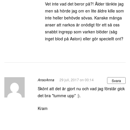
Vet inte vad det beror på?! Ålder tänkte jag
men så hörde jag om en lite äldre kille som
inte heller behövde sövas. Kanske många
anser att narkos är onödigt för ett så oss
snabbt ingrepp som varken blöder (såg
inget blod på Aston) eller gör speciellt ont?
AnsoAnna
29 juli, 2017 on 00:14
Svara
Skönt att det är gjort nu och vad jag förstår gick
det bra *tumme upp* :).
Kram