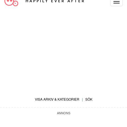
HAPPILY EVER AFTER
Toggle
Navigat
VISA ARKIV & KATEGORIER
|
SÖK