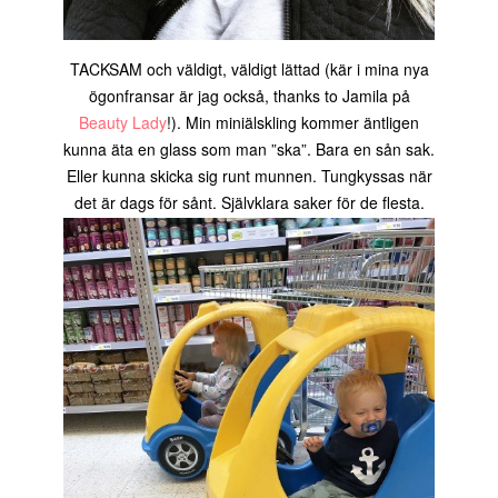
TACKSAM och väldigt, väldigt lättad (kär i mina nya
ögonfransar är jag också, thanks to Jamila på
Beauty Lady
!). Min miniälskling kommer äntligen
kunna äta en glass som man ”ska”. Bara en sån sak.
Eller kunna skicka sig runt munnen. Tungkyssas när
det är dags för sånt. Självklara saker för de flesta.