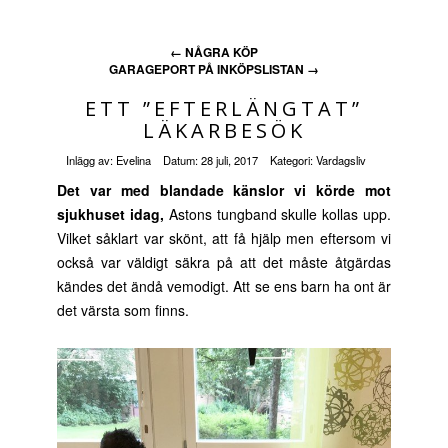
←
NÅGRA KÖP
GARAGEPORT PÅ INKÖPSLISTAN
→
ETT ”EFTERLÄNGTAT”
LÄKARBESÖK
Inlägg av:
Evelina
Datum:
28 juli, 2017
Kategori:
Vardagsliv
Det var med blandade känslor vi körde mot
sjukhuset idag,
Astons tungband skulle kollas upp.
Vilket såklart var skönt, att få hjälp men eftersom vi
också var väldigt säkra på att det måste åtgärdas
kändes det ändå vemodigt. Att se ens barn ha ont är
det värsta som finns.