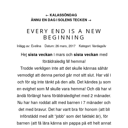
←
KALASSÖNDAG
ÄNNU EN DAG I SOLENS TECKEN
→
EVERY END IS A NEW
BEGINNING
Inlägg av:
Evelina
Datum:
26 mars, 2017
Kategori:
Vardagsliv
Hej
sista veckan
i mars och
sista veckan
med
föräldraledig M hemma!
Trodde verkligen inte att det skulle kännas såhär
vemodigt att denna period går mot sitt slut. Har väl i
och för sig inte tänkt på den
alls.
Det kändes ju som
en evighet som M skulle vara hemma! Och då har vi
ändå förlängt hans föräldraledighet med 2 månader.
Nu har han roddat allt med barnen i 7 månader och
det med bravur. Det har varit bra för honom (att bli
införstådd med allt ”jobb” som det faktiskt är), för
barnen (att få lära känna sin pappa på ett helt annat