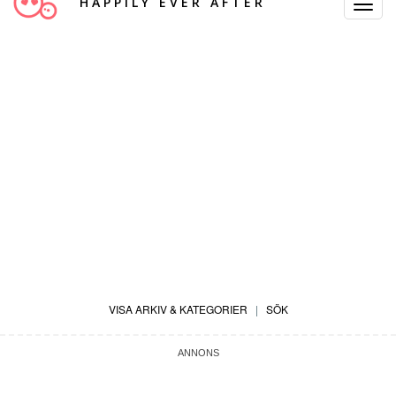
HAPPILY EVER AFTER
Toggle
Navigat
VISA ARKIV & KATEGORIER
|
SÖK