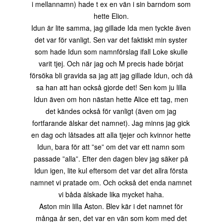
i mellannamn) hade t ex en vän i sin barndom som
hette Elion.
Idun är lite samma, jag gillade Ida men tyckte även
det var för vanligt. Sen var det faktiskt min syster
som hade Idun som namnförslag ifall Loke skulle
varit tjej. Och när jag och M precis hade börjat
försöka bli gravida sa jag att jag gillade Idun, och då
sa han att han också gjorde det! Sen kom ju lilla
Idun även om hon nästan hette Alice ett tag, men
det kändes också för vanligt (även om jag
fortfarande älskar det namnet). Jag minns jag gick
en dag och låtsades att alla tjejer och kvinnor hette
Idun, bara för att ”se” om det var ett namn som
passade ”alla”. Efter den dagen blev jag säker på
Idun igen, lite kul eftersom det var det allra första
namnet vi pratade om. Och också det enda namnet
vi båda älskade lika mycket haha.
Aston min lilla Aston. Blev kär i det namnet för
många år sen, det var en vän som kom med det