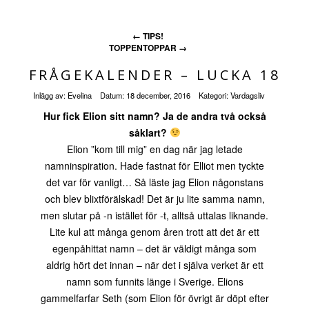
←
TIPS!
TOPPENTOPPAR
→
FRÅGEKALENDER – LUCKA 18
Inlägg av:
Evelina
Datum:
18 december, 2016
Kategori:
Vardagsliv
Hur fick Elion sitt namn? Ja de andra två också
såklart?
Elion ”kom till mig” en dag när jag letade
namninspiration. Hade fastnat för Elliot men tyckte
det var för vanligt… Så läste jag Elion någonstans
och blev blixtförälskad! Det är ju lite samma namn,
men slutar på -n istället för -t, alltså uttalas liknande.
Lite kul att många genom åren trott att det är ett
egenpåhittat namn – det är väldigt många som
aldrig hört det innan – när det i själva verket är ett
namn som funnits länge i Sverige. Elions
gammelfarfar Seth (som Elion för övrigt är döpt efter