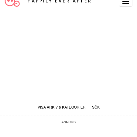
HAPPILY EVER AFTER
Toggle
Navigat
VISA ARKIV & KATEGORIER
|
SÖK