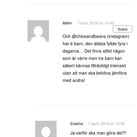
Malin
7 april, 2016 on 14:43
Svara
Och @chloeandbeans (instagram)
har 6 barn, den äldsta fyllde fyra i
dagarna… Det finns alltid någon
som är värre men tre barn kan
säkert kännas tillräckligt intensivt
utan att man ska behöva jämföra
med andra!
Evelina
7 april, 2016 on 14:56
Ja varför ska man göra det?!