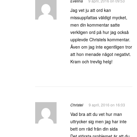
Evelina
9 april, 2016 on 09:53
Jag vet ju att ord kan
missuppfattas väldigt mycket,
men din kommentar satte
verkligen ord på hur jag också
upplevde Christels kommentar.
Även om jag inte egentligen tror
att hon menade något negativt.
Kram och trevlig helg!
Christel
9 april, 2016 on 16:03
Vad bra att du vet hur man
uttrycker sig men jag har inte
bett om råd från din sida
Det största problemet är att du