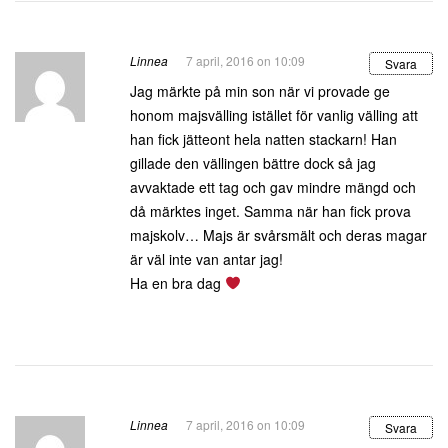
Linnea
7 april, 2016 on 10:09
Svara
Jag märkte på min son när vi provade ge
honom majsvälling istället för vanlig välling att
han fick jätteont hela natten stackarn! Han
gillade den vällingen bättre dock så jag
avvaktade ett tag och gav mindre mängd och
då märktes inget. Samma när han fick prova
majskolv… Majs är svårsmält och deras magar
är väl inte van antar jag!
Ha en bra dag
Linnea
7 april, 2016 on 10:09
Svara