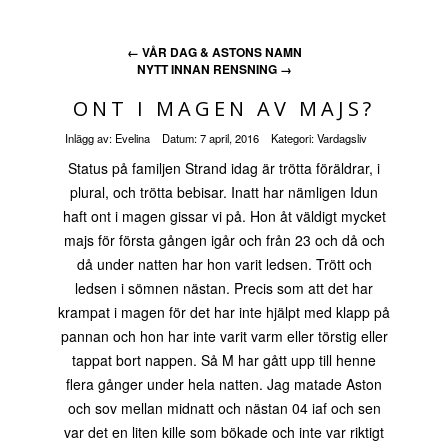
←
VÅR DAG & ASTONS NAMN
NYTT INNAN RENSNING
→
ONT I MAGEN AV MAJS?
Inlägg av:
Evelina
Datum:
7 april, 2016
Kategori:
Vardagsliv
Status på familjen Strand idag är trötta föräldrar, i
plural, och trötta bebisar. Inatt har nämligen Idun
haft ont i magen gissar vi på. Hon åt väldigt mycket
majs för första gången igår och från 23 och då och
då under natten har hon varit ledsen. Trött och
ledsen i sömnen nästan. Precis som att det har
krampat i magen för det har inte hjälpt med klapp på
pannan och hon har inte varit varm eller törstig eller
tappat bort nappen. Så M har gått upp till henne
flera gånger under hela natten. Jag matade Aston
och sov mellan midnatt och nästan 04 iaf och sen
var det en liten kille som bökade och inte var riktigt