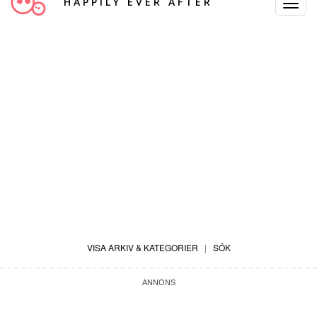
HAPPILY EVER AFTER
Toggle
Navigat
VISA ARKIV & KATEGORIER
|
SÖK