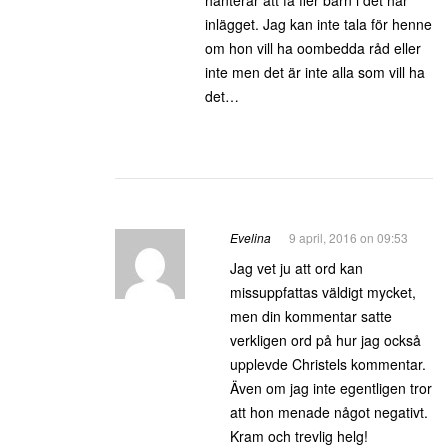
hanterar att få fler barn i det här
inlägget. Jag kan inte tala för henne
om hon vill ha oombedda råd eller
inte men det är inte alla som vill ha
det…
Evelina
9 april, 2016 on 09:53
Jag vet ju att ord kan
missuppfattas väldigt mycket,
men din kommentar satte
verkligen ord på hur jag också
upplevde Christels kommentar.
Även om jag inte egentligen tror
att hon menade något negativt.
Kram och trevlig helg!