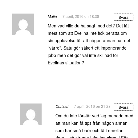
Malin
7 april, 2016 on 18:38
Svara
Men vad ville du ha sagt med det? Det lät
mest som att Evelina inte fick berätta om
sin upplevelse för att någon annan har det
”värre”. Satu gör säkert ett imponerande
jobb men det gör väl inte skillnad för
Evelinas situation?
Christel
7 april, 2016 on 21:28
Svara
Om du inte förstår vad jag menade med
att man kan få tips från någon annan
som har små barn och tätt emellan
dem… så strunta i det jag skrev ! För