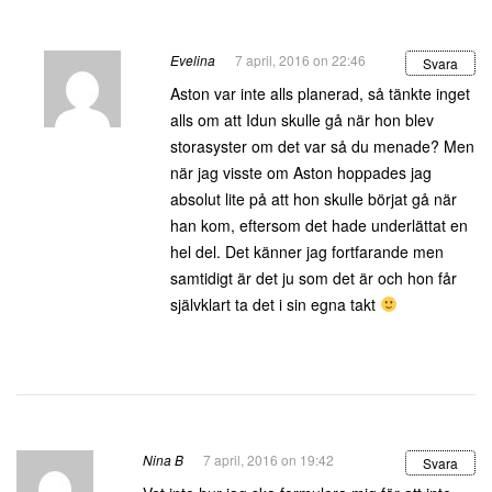
Evelina
7 april, 2016 on 22:46
Svara
Aston var inte alls planerad, så tänkte inget
alls om att Idun skulle gå när hon blev
storasyster om det var så du menade? Men
när jag visste om Aston hoppades jag
absolut lite på att hon skulle börjat gå när
han kom, eftersom det hade underlättat en
hel del. Det känner jag fortfarande men
samtidigt är det ju som det är och hon får
självklart ta det i sin egna takt
Nina B
7 april, 2016 on 19:42
Svara