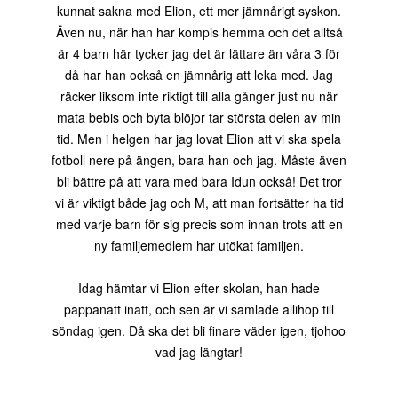
kunnat sakna med Elion, ett mer jämnårigt syskon.
Även nu, när han har kompis hemma och det alltså
är 4 barn här tycker jag det är lättare än våra 3 för
då har han också en jämnårig att leka med. Jag
räcker liksom inte riktigt till alla gånger just nu när
mata bebis och byta blöjor tar största delen av min
tid. Men i helgen har jag lovat Elion att vi ska spela
fotboll nere på ängen, bara han och jag. Måste även
bli bättre på att vara med bara Idun också! Det tror
vi är viktigt både jag och M, att man fortsätter ha tid
med varje barn för sig precis som innan trots att en
ny familjemedlem har utökat familjen.
Idag hämtar vi Elion efter skolan, han hade
pappanatt inatt, och sen är vi samlade allihop till
söndag igen. Då ska det bli finare väder igen, tjohoo
vad jag längtar!