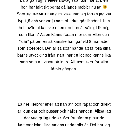
Lära-gå-vagn? Neee sittvagn sa Idun haha. Men
hon har faktiskt börjat gå längs möbler nu iaf
Som jag skrivit innan gick visst inte jag förrän jag var
typ 1,5 och verkar ju som att Idun gör likadant. Inte
helt oväntat kanske eftersom hon är väldigt lik mig
som liten!? Aston känns redan mer som Elion och
”står” på benen så kanske han går vid 9 månader
som storebror. Det är så spännande att få följa sina
barns utveckling från start, när ett leende känns lika
stort som att vinna på lotto. Allt som sker för allra
första gången.
La ner lillebror efter att han ätit och rapat och direkt
är Idun där och pussar och håller handen. Alltså jag
dör vad gulliga de är. Ser framför mig hur de
kommer leka tillsammans under alla år. Det har jag