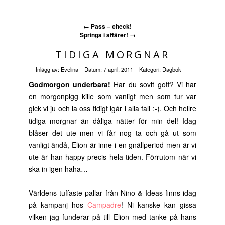
←
Pass – check!
Springa i affärer!
→
TIDIGA MORGNAR
Inlägg av:
Evelina
Datum:
7 april, 2011
Kategori:
Dagbok
Godmorgon underbara!
Har du sovit gott? Vi har
en morgonpigg kille som vanligt men som tur var
gick vi ju och la oss tidigt igår i alla fall :-). Och hellre
tidiga morgnar än dåliga nätter för min del! Idag
blåser det ute men vi får nog ta och gå ut som
vanligt ändå, Elion är inne i en gnällperiod men är vi
ute är han happy precis hela tiden. Förrutom när vi
ska in igen haha…
Världens tuffaste pallar från Nino & Ideas finns idag
på kampanj hos
Campadre
! Ni kanske kan gissa
vilken jag funderar på till Elion med tanke på hans