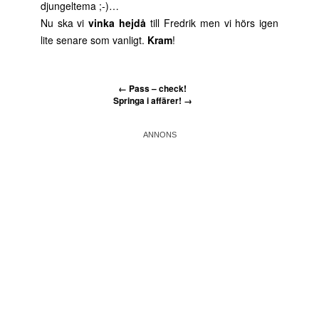
djungeltema ;-)…
Nu ska vi
vinka hejdå
till Fredrik men vi hörs igen
lite senare som vanligt.
Kram
!
←
Pass – check!
Springa i affärer!
→