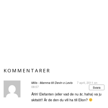
KOMMENTARER
Milis - Mamma till Devin o Levis
7 april, 2011 on
08:07
Svara
Åhh! Elefanten (eller vad de nu är, haha) va ju
skitsöt!! Är de den du vill ha till Elion?