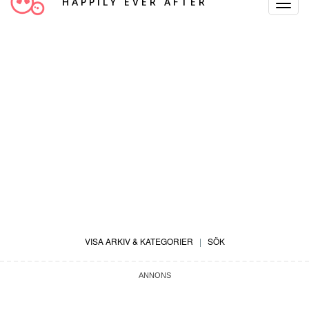
HAPPILY EVER AFTER
Toggle
Navigat
VISA ARKIV & KATEGORIER
|
SÖK