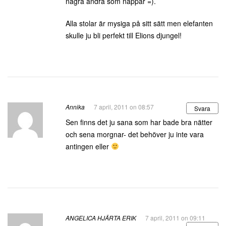
några andra som nappar =).
Alla stolar är mysiga på sitt sätt men elefanten
skulle ju bli perfekt till Elions djungel!
Annika
7 april, 2011 on 08:57
Svara
Sen finns det ju sana som har bade bra nätter
och sena morgnar- det behöver ju inte vara
antingen eller
ANGELICA HJÄRTA ERIK
7 april, 2011 on 09:11