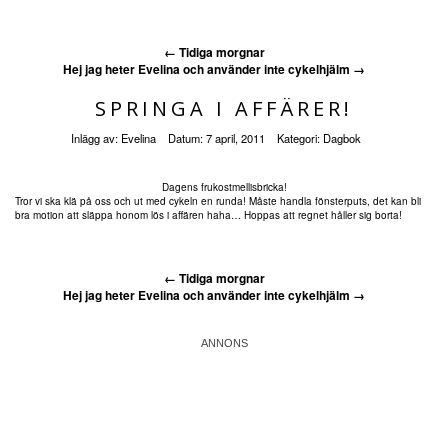
←
Tidiga morgnar
Hej jag heter Evelina och använder inte cykelhjälm
→
SPRINGA I AFFÄRER!
Inlägg av:
Evelina
Datum:
7 april, 2011
Kategori:
Dagbok
Dagens frukostmellisbricka!
Tror vi ska klä på oss och ut med cykeln en runda! Måste handla fönsterputs, det kan bli
bra motion att släppa honom lös i affären haha… Hoppas att regnet håller sig borta!
←
Tidiga morgnar
Hej jag heter Evelina och använder inte cykelhjälm
→