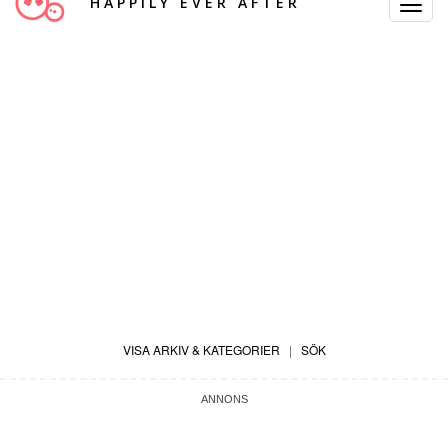
HAPPILY EVER AFTER
Toggle
Navigat
VISA ARKIV & KATEGORIER
|
SÖK