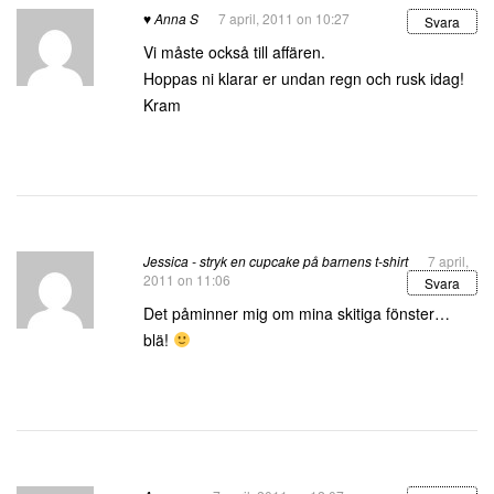
♥ Anna S
7 april, 2011 on 10:27
Svara
Vi måste också till affären.
Hoppas ni klarar er undan regn och rusk idag!
Kram
Jessica - stryk en cupcake på barnens t-shirt
7 april,
2011 on 11:06
Svara
Det påminner mig om mina skitiga fönster…
blä!