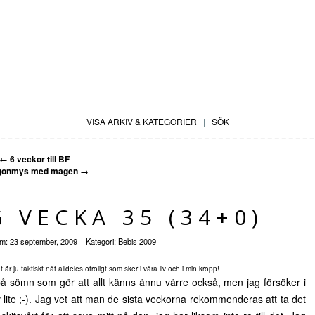
VISA ARKIV & KATEGORIER
|
SÖK
←
6 veckor till BF
gonmys med magen
→
 VECKA 35 (34+0)
um:
23 september, 2009
Kategori:
Bebis 2009
 är ju faktiskt nåt alldeles otroligt som sker i våra liv och i min kropp!
 på sömn som gör att allt känns ännu värre också, men jag försöker i
älv lite ;-). Jag vet att man de sista veckorna rekommenderas att ta det