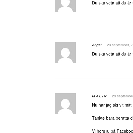
Du ska veta att du ä
Angel
23 september, 2
Du ska veta att du ä
M A L I N
23 september
Nu har jag skrivit mit
Tänkte bara berätta d
Vi hörs ju på Facebo