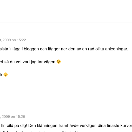
, 2009 on 15:22
t sista inlägg i bloggen och lägger ner den av en rad olika anledningar.
et så du vet vart jag tar vägen
ok
, 2009 on 15:26
 fin bild på dig! Den klänningen framhävde verkligen dina finaste kurvo