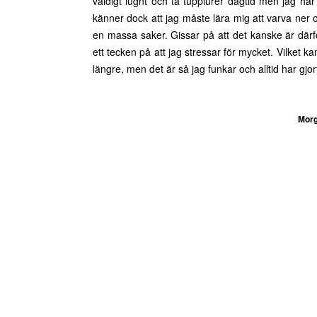
väldigt lugnt och ta tupplurer dagtid men jag har s
känner dock att jag måste lära mig att varva ner o
en massa saker. Gissar på att det kanske är därf
ett tecken på att jag stressar för mycket. Vilket 
längre, men det är så jag funkar och alltid har gjo
Mor