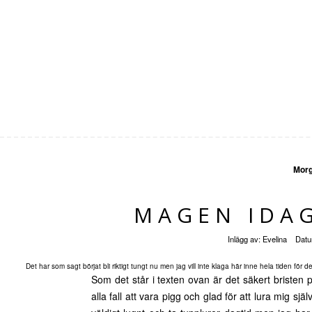
Mor
MAGEN IDAG
Inlägg av:
Evelina
Dat
Det har som sagt börjat bli riktigt tungt nu men jag vill inte klaga här inne hela tiden för det
Som det står i texten ovan är det säkert bristen
alla fall att vara pigg och glad för att lura mig sj