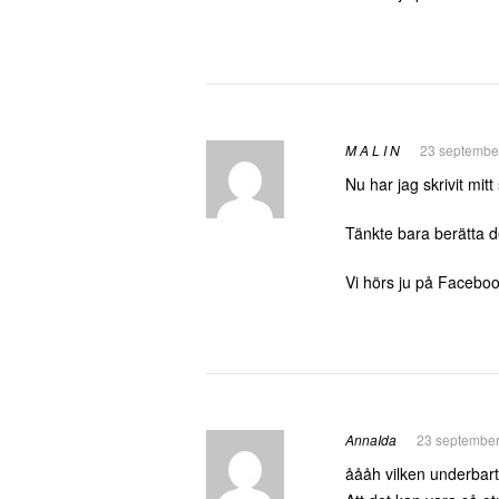
M A L I N
23 september
Nu har jag skrivit mit
Tänkte bara berätta d
Vi hörs ju på Facebo
AnnaIda
23 september
åååh vilken underbart