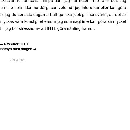
kitsvårt för att sova mitt på dan, jag har liksom inte ro till det. Jag
ch inte hela tiden ha dåligt samvete när jag inte orkar eller kan göra
ör jag de senaste dagarna haft ganska jobbig ”mensvärk”, att det är
kan tyckas vara konstigt eftersom jag som sagt inte kan göra så mycket
rt – jag blir stressad av att INTE göra nånting haha…
←
6 veckor till BF
gonmys med magen
→