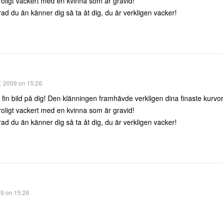
roligt vackert med en kvinna som är gravid!
rad du än känner dig så ta åt dig, du är verkligen vacker!
, 2009 on 15:26
 fin bild på dig! Den klänningen framhävde verkligen dina finaste kurvo
roligt vackert med en kvinna som är gravid!
rad du än känner dig så ta åt dig, du är verkligen vacker!
9 on 15:26