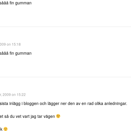
r sååå fin gumman
009 on 15:18
r sååå fin gumman
, 2009 on 15:22
t sista inlägg i bloggen och lägger ner den av en rad olika anledningar.
et så du vet vart jag tar vägen
ok