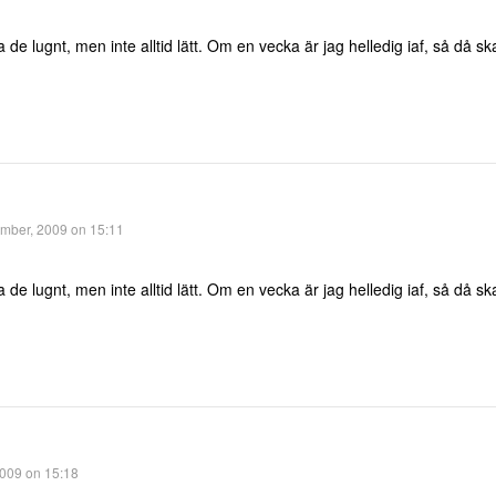
 ta de lugnt, men inte alltid lätt. Om en vecka är jag helledig iaf, så då s
mber, 2009 on 15:11
 ta de lugnt, men inte alltid lätt. Om en vecka är jag helledig iaf, så då s
009 on 15:18