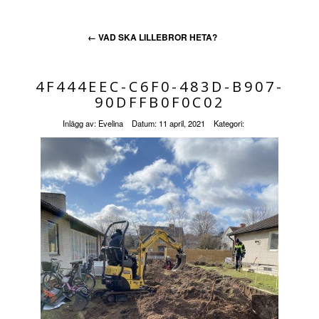
←
VAD SKA LILLEBROR HETA?
4F444EEC-C6F0-483D-B907-
90DFFB0F0C02
Inlägg av:
Evelina
Datum:
11 april, 2021
Kategori: