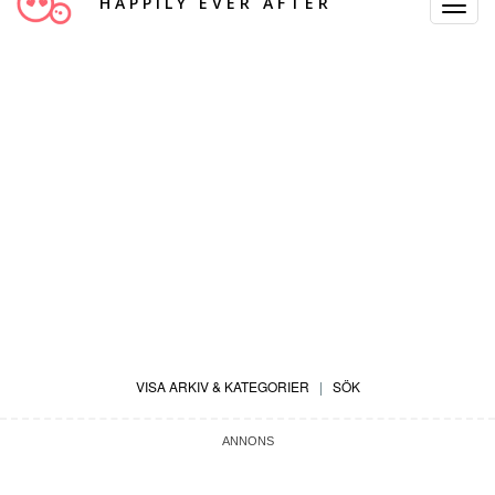
HAPPILY EVER AFTER
Toggle
Navigat
VISA ARKIV & KATEGORIER
|
SÖK