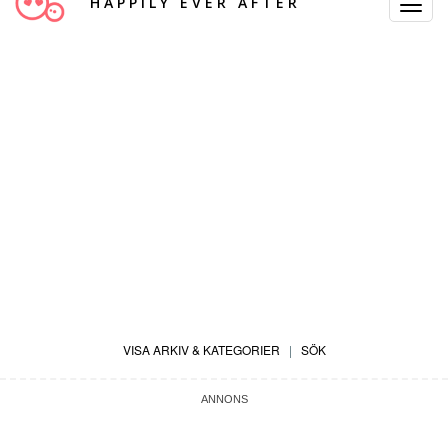
HAPPILY EVER AFTER
Toggle
Navigat
VISA ARKIV & KATEGORIER
|
SÖK