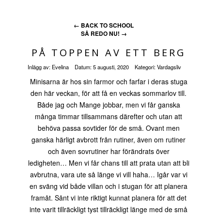
←
BACK TO SCHOOL
SÅ REDO NU!
→
PÅ TOPPEN AV ETT BERG
Inlägg av:
Evelina
Datum:
5 augusti, 2020
Kategori:
Vardagsliv
Minisarna är hos sin farmor och farfar i deras stuga
den här veckan, för att få en veckas sommarlov till.
Både jag och Mange jobbar, men vi får ganska
många timmar tillsammans därefter och utan att
behöva passa sovtider för de små. Ovant men
ganska härligt avbrott från rutiner, även om rutiner
och även sovrutiner har förändrats över
ledigheten… Men vi får chans till att prata utan att bli
avbrutna, vara ute så länge vi vill haha… Igår var vi
en sväng vid både villan och i stugan för att planera
framåt. Sånt vi inte riktigt kunnat planera för att det
inte varit tillräckligt tyst tillräckligt länge med de små