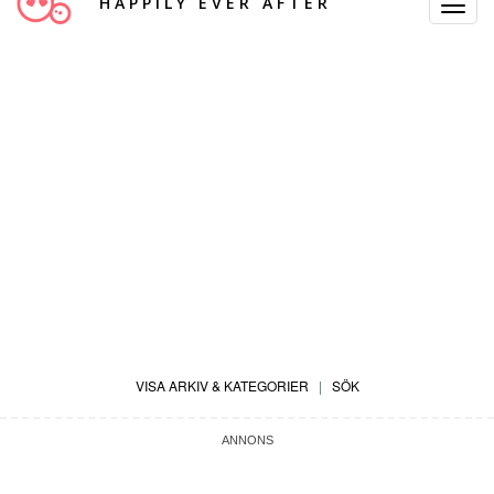
HAPPILY EVER AFTER
Toggle
Navigat
VISA ARKIV & KATEGORIER
|
SÖK