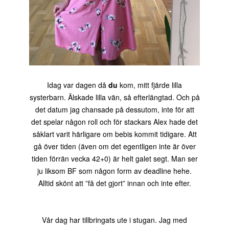
Idag var dagen då
du
kom, mitt fjärde lilla
systerbarn. Älskade lilla vän, så efterlängtad. Och på
det datum jag chansade på dessutom, inte för att
det spelar någon roll och för stackars Alex hade det
såklart varit härligare om bebis kommit tidigare. Att
gå över tiden (även om det egentligen inte är över
tiden förrän vecka 42+0) är helt galet segt. Man ser
ju liksom BF som någon form av deadline hehe.
Alltid skönt att ”få det gjort” innan och inte efter.
Vår dag har tillbringats ute i stugan. Jag med