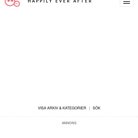
HAPPILY EVER AFTER
Toggle
Navigat
VISA ARKIV & KATEGORIER
|
SÖK