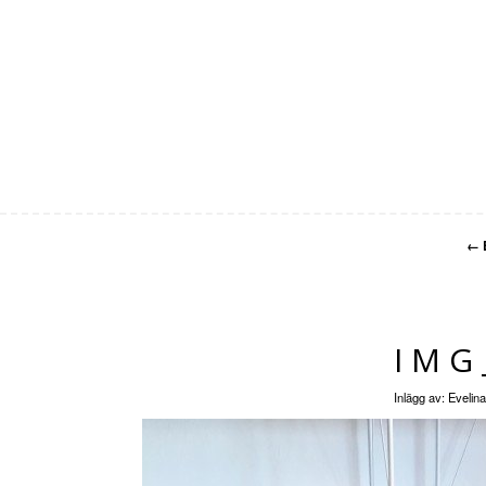
←
E
IMG
Inlägg av:
Evelina