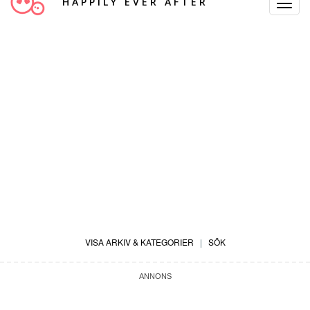
HAPPILY EVER AFTER
Toggle
Navigat
VISA ARKIV & KATEGORIER
|
SÖK