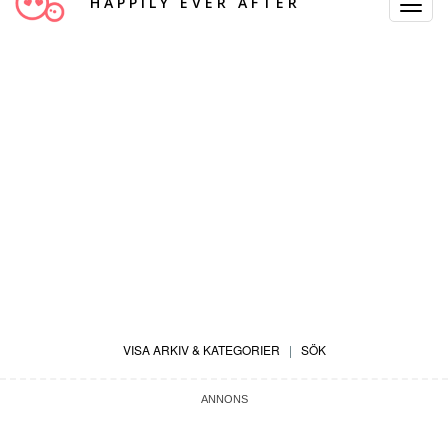
HAPPILY EVER AFTER
Toggle
Navigat
VISA ARKIV & KATEGORIER
|
SÖK