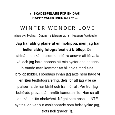
←
SKÅDESPELARE FÖR EN DAG!
HAPPY VALENTINES DAY ♡
→
WINTER WONDER LOVE
Inlägg av:
Evelina
Datum:
13 februari, 2018
Kategori:
Vardagsliv
Jag har aldrig planerat en möhippa, men jag har
heller aldrig fotograferat ett bröllop
. Det
sistnämnda känns som ett större ansvar att förvalta
väl och jag bara hoppas att min syster och hennes
blivande man kommer att bli nöjda med sina
bröllopsbilder. I söndags innan jag åkte hem hade vi
en liten testfotografering, dels för att jag ville se
platserna de har tänkt och framför allt Per tror jag
behövde prova stå framför kameran lite. Han sa att
det känns lite obekvämt. Något som absolut INTE
syntes, de var hur avslappnade som helst tyckte jag,
trots noll grader (!).