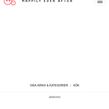
HAPPILY EVER AFTER
Toggle
Navigat
VISA ARKIV & KATEGORIER
|
SÖK