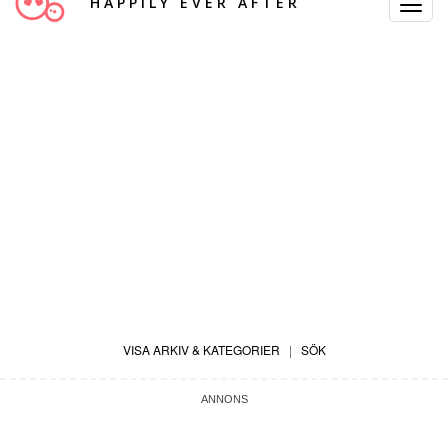
HAPPILY EVER AFTER
Toggle
Navigat
VISA ARKIV & KATEGORIER
|
SÖK