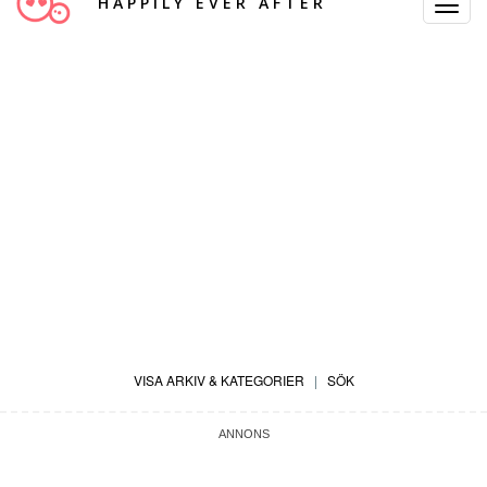
HAPPILY EVER AFTER
Toggle
Navigat
VISA ARKIV & KATEGORIER
|
SÖK