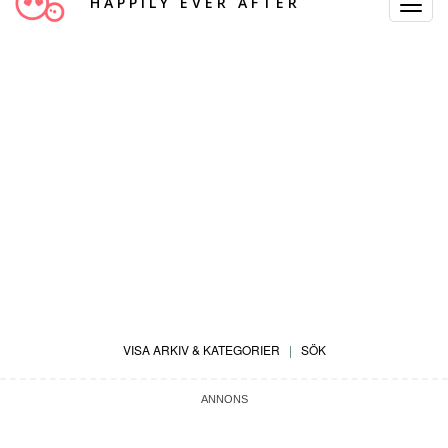
HAPPILY EVER AFTER
Toggle
Navigat
VISA ARKIV & KATEGORIER
|
SÖK