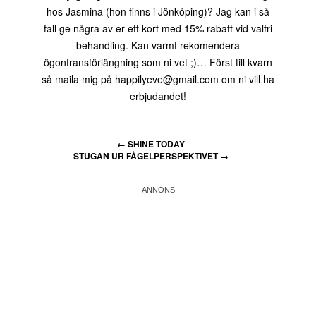
hos Jasmina (hon finns i Jönköping)? Jag kan i så
fall ge några av er ett kort med 15% rabatt vid valfri
behandling. Kan varmt rekomendera
ögonfransförlängning som ni vet ;)… Först till kvarn
så maila mig på happilyeve@gmail.com om ni vill ha
erbjudandet!
←
SHINE TODAY
STUGAN UR FÅGELPERSPEKTIVET
→