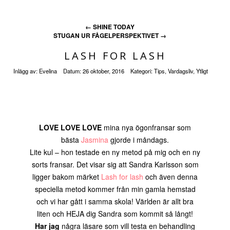
←
SHINE TODAY
STUGAN UR FÅGELPERSPEKTIVET
→
LASH FOR LASH
Inlägg av:
Evelina
Datum:
26 oktober, 2016
Kategori:
Tips
,
Vardagsliv
,
Ytligt
LOVE LOVE LOVE
mina nya ögonfransar som
bästa
Jasmina
gjorde i måndags.
Lite kul – hon testade en ny metod på mig och en ny
sorts fransar. Det visar sig att Sandra Karlsson som
ligger bakom märket
Lash for lash
och även denna
speciella metod kommer från min gamla hemstad
och vi har gått i samma skola! Världen är allt bra
liten och HEJA dig Sandra som kommit så långt!
Har jag
några läsare som vill testa en behandling