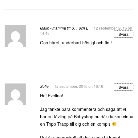
Malin - mamma till S, T och L
12 september, 2016 on
14:49
Svara
Och håret, underbart höstigt och fint!
Sofie
12 september, 2016 on 16:16
Svara
Hej Evelina!
Jag tänkte bara kommentera och säga att vi
har en tävling på Babyshop nu där du kan vinna
en Tripp Trapp till dig och en kompis
Det är superenkelt att delta men bidraget