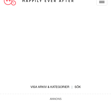
HAPPILY EVER AFTER
Toggle
Navigat
VISA ARKIV & KATEGORIER
|
SÖK