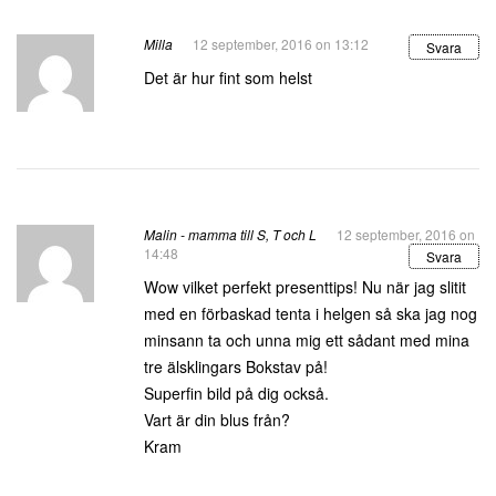
Milla
12 september, 2016 on 13:12
Svara
Det är hur fint som helst
Malin - mamma till S, T och L
12 september, 2016 on
14:48
Svara
Wow vilket perfekt presenttips! Nu när jag slitit
med en förbaskad tenta i helgen så ska jag nog
minsann ta och unna mig ett sådant med mina
tre älsklingars Bokstav på!
Superfin bild på dig också.
Vart är din blus från?
Kram