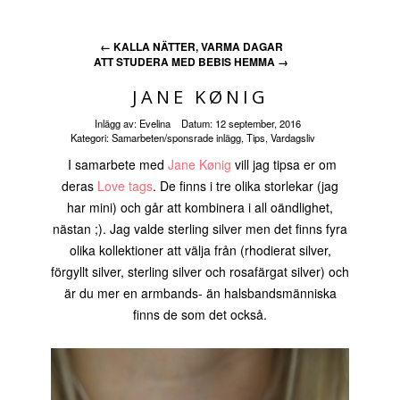
←
KALLA NÄTTER, VARMA DAGAR
ATT STUDERA MED BEBIS HEMMA
→
JANE KØNIG
Inlägg av:
Evelina
Datum:
12 september, 2016
Kategori:
Samarbeten/sponsrade inlägg
,
Tips
,
Vardagsliv
I samarbete med
Jane Kønig
vill jag tipsa er om
deras
Love tags
. De finns i tre olika storlekar (jag
har mini) och går att kombinera i all oändlighet,
nästan ;). Jag valde sterling silver men det finns fyra
olika kollektioner att välja från (rhodierat silver,
förgyllt silver, sterling silver och rosafärgat silver) och
är du mer en armbands- än halsbandsmänniska
finns de som det också.