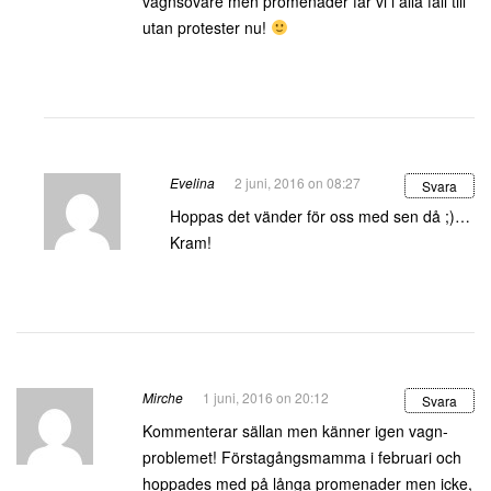
vagnsovare men promenader får vi i alla fall till
utan protester nu!
Evelina
2 juni, 2016 on 08:27
Svara
Hoppas det vänder för oss med sen då ;)…
Kram!
Mirche
1 juni, 2016 on 20:12
Svara
Kommenterar sällan men känner igen vagn-
problemet! Förstagångsmamma i februari och
hoppades med på långa promenader men icke,