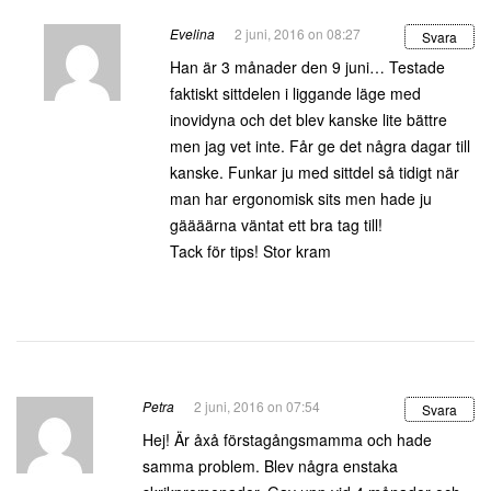
Evelina
2 juni, 2016 on 08:27
Svara
Han är 3 månader den 9 juni… Testade
faktiskt sittdelen i liggande läge med
inovidyna och det blev kanske lite bättre
men jag vet inte. Får ge det några dagar till
kanske. Funkar ju med sittdel så tidigt när
man har ergonomisk sits men hade ju
gäääärna väntat ett bra tag till!
Tack för tips! Stor kram
Petra
2 juni, 2016 on 07:54
Svara
Hej! Är åxå förstagångsmamma och hade
samma problem. Blev några enstaka