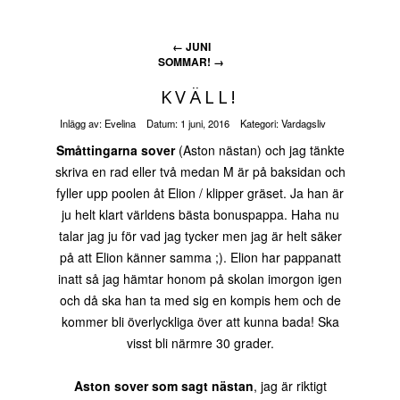
←
JUNI
SOMMAR!
→
KVÄLL!
Inlägg av:
Evelina
Datum:
1 juni, 2016
Kategori:
Vardagsliv
Småttingarna sover
(Aston nästan) och jag tänkte
skriva en rad eller två medan M är på baksidan och
fyller upp poolen åt Elion / klipper gräset. Ja han är
ju helt klart världens bästa bonuspappa. Haha nu
talar jag ju för vad jag tycker men jag är helt säker
på att Elion känner samma ;). Elion har pappanatt
inatt så jag hämtar honom på skolan imorgon igen
och då ska han ta med sig en kompis hem och de
kommer bli överlyckliga över att kunna bada! Ska
visst bli närmre 30 grader.
Aston sover som sagt nästan
, jag är riktigt