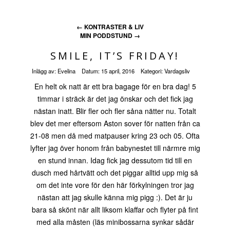
←
KONTRASTER & LIV
MIN PODDSTUND
→
SMILE, IT’S FRIDAY!
Inlägg av:
Evelina
Datum:
15 april, 2016
Kategori:
Vardagsliv
En helt ok natt är ett bra bagage för en bra dag! 5
timmar i sträck är det jag önskar och det fick jag
nästan inatt. Blir fler och fler såna nätter nu. Totalt
blev det mer eftersom Aston sover för natten från ca
21-08 men då med matpauser kring 23 och 05. Ofta
lyfter jag över honom från babynestet till närmre mig
en stund innan. Idag fick jag dessutom tid till en
dusch med hårtvätt och det piggar alltid upp mig så
om det inte vore för den här förkylningen tror jag
nästan att jag skulle känna mig pigg :). Det är ju
bara så skönt när allt liksom klaffar och flyter på fint
med alla måsten (läs minibossarna synkar sådär