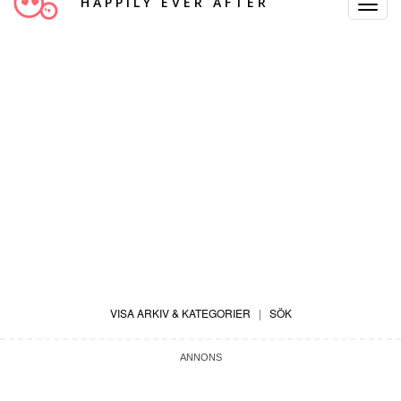
HAPPILY EVER AFTER
Toggle
Navigat
VISA ARKIV & KATEGORIER
|
SÖK