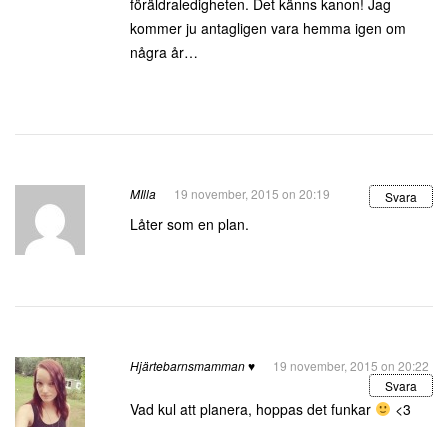
föräldraledigheten. Det känns kanon! Jag
kommer ju antagligen vara hemma igen om
några år…
MIlla
19 november, 2015 on 20:19
Svara
Låter som en plan.
Hjärtebarnsmamman ♥
19 november, 2015 on 20:22
Svara
Vad kul att planera, hoppas det funkar
<3