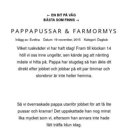
←
EN BIT PÅ VÄG
BÄSTA SOM FINNS
→
PAPPAPUSSAR & FARMORMYS
Inlägg av:
Evelina
Datum:
19 november, 2015
Kategori:
Dagbok
Vilket ruskväder vi har haft idag! Fram till klockan 14
höll vi oss inne ungefär, sen kände jag att nånting
måste vi hitta på. Pappa har stugdag så han åkte dit
direkt efter jobbet och jobbar på ett par timmar och
storebror är inte heller hemma.
Så vi överraskade pappa utanför jobbet för att få lite
pussar och kramar! Det uppskattade han nog minst
lika mycket som vi, eftersom han annars inte hade
fått träffa Idun idag.