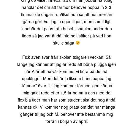
kring 06 vilket innebär att om han jobbar halvdag
handlar det om att farmor behöver hoppa in 2-3
timmar de dagarna. Vilket hon sa att hon mer än
gärna gör! Vet jag ju egentligen, men samtidigt
innebär det paus från huset i spanien under den
tiden så jag var ändå inte helt säker på vad hon
skulle säga
Fick även svar från skolan tidigare i veckan. Så
länge jag känner att jag är redo att börja plugga igen
när A är ett halvår kommer vi köra på det här
upplägget. Men det är ju liksom hans pappa jag
”lämnar” över till, jag kommer förmodligen känna
mig galet redo efter 1,5 år hemma och med de
flexibla tider man har som student ska det nog ändå
kännas ok. Vi kommer nog prata om det här många
gånger till jag och M, behöver inte bestämma mig
förrän i början av april.