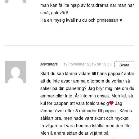
man kan få lite hjälp av föräldrarna när man har
små, guldvärt!
Ha en mysig kväll nu du och prinsessan ♥
Alexandra
19 november, 2015 on 19:36
Svara
Klart du kan lämna vidare till hans pappa? antar
att du inte avser amma eftersom du verkar så
säker på din planering? Jag bryr mig inte om du
ammar eller inte. Är inte min ensak. Men iaf, så
kul för pappan att vara föäldraledig
Jag
lämnar över efter 8 månader till pappa . Känns
såklart bra, men hade varit skönt och mycket
trevligare att vara hemma istället med den lille.
Men å andra sidan delar vi jämt på