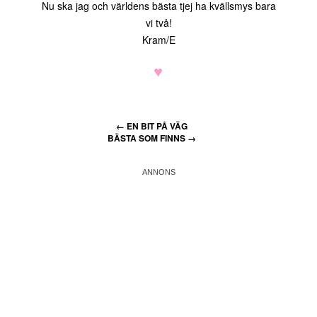
Nu ska jag och världens bästa tjej ha kvällsmys bara
vi två!
Kram/E
♥
←
EN BIT PÅ VÄG
BÄSTA SOM FINNS
→