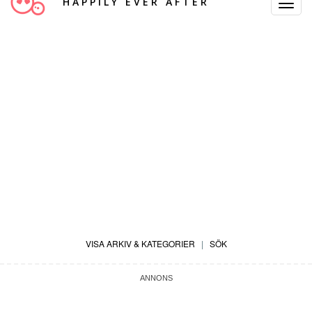
HAPPILY EVER AFTER
Toggle
Navigat
VISA ARKIV & KATEGORIER
|
SÖK