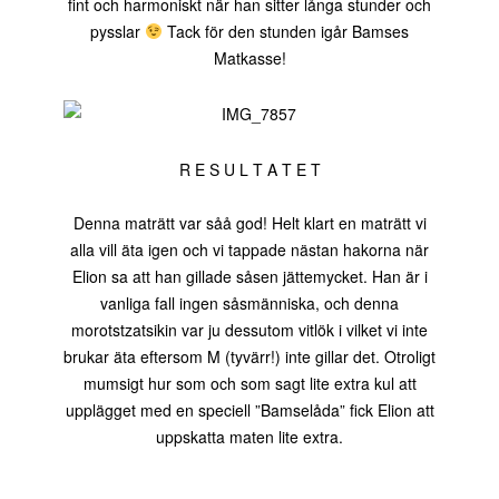
fint och harmoniskt när han sitter långa stunder och
pysslar
Tack för den stunden igår Bamses
Matkasse!
R E S U L T A T E T
Denna maträtt var såå god! Helt klart en maträtt vi
alla vill äta igen och vi tappade nästan hakorna när
Elion sa att han gillade såsen jättemycket. Han är i
vanliga fall ingen såsmänniska, och denna
morotstzatsikin var ju dessutom vitlök i vilket vi inte
brukar äta eftersom M (tyvärr!) inte gillar det. Otroligt
mumsigt hur som och som sagt lite extra kul att
upplägget med en speciell ”Bamselåda” fick Elion att
uppskatta maten lite extra.