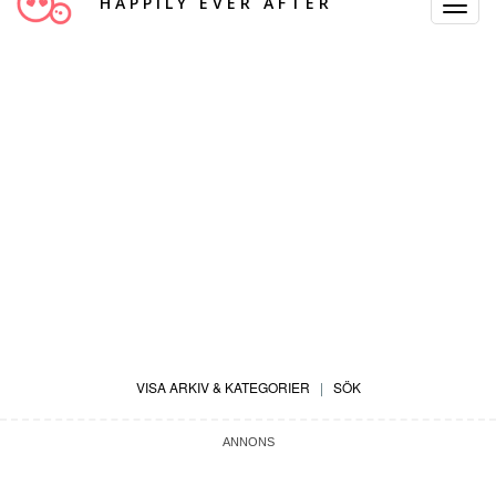
HAPPILY EVER AFTER
Toggle
Navigat
VISA ARKIV & KATEGORIER
|
SÖK