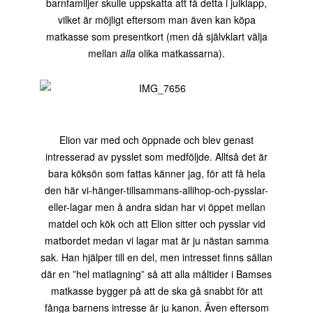
barnfamiljer skulle uppskatta att få detta i julklapp,
vilket är möjligt eftersom man även kan köpa
matkasse som presentkort (men då självklart välja
mellan
alla
olika matkassarna).
Elion var med och öppnade och blev genast
intresserad av pysslet som medföljde. Alltså det är
bara köksön som fattas känner jag, för att få hela
den här vi-hänger-tillsammans-allihop-och-pysslar-
eller-lagar men å andra sidan har vi öppet mellan
matdel och kök och att Elion sitter och pysslar vid
matbordet medan vi lagar mat är ju nästan samma
sak. Han hjälper till en del, men intresset finns sällan
där en ”hel matlagning” så att alla måltider i Bamses
matkasse bygger på att de ska gå snabbt för att
fånga barnens intresse är ju kanon. Även eftersom