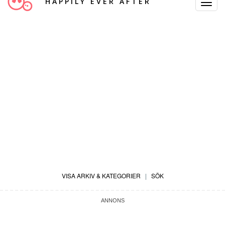
HAPPILY EVER AFTER
Toggle
Navigat
VISA ARKIV & KATEGORIER
|
SÖK