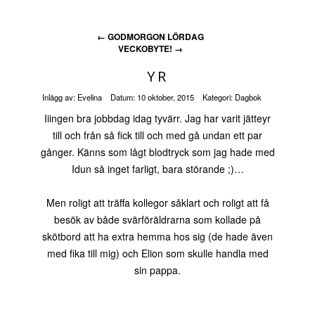
←
GODMORGON LÖRDAG
VECKOBYTE!
→
YR
Inlägg av:
Evelina
Datum:
10 oktober, 2015
Kategori:
Dagbok
Iiingen bra jobbdag idag tyvärr. Jag har varit jätteyr
till och från så fick till och med gå undan ett par
gånger. Känns som lågt blodtryck som jag hade med
Idun så inget farligt, bara störande ;)…
Men roligt att träffa kollegor såklart och roligt att få
besök av både svärföräldrarna som kollade på
skötbord att ha extra hemma hos sig (de hade även
med fika till mig) och Elion som skulle handla med
sin pappa.