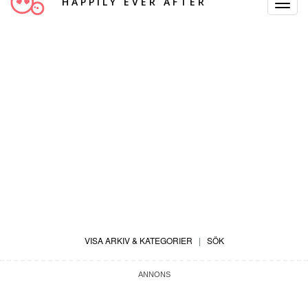
HAPPILY EVER AFTER
Toggle
Navigat
VISA ARKIV & KATEGORIER
|
SÖK