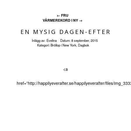
←
FRU
VÄRMEREKORD I NY
→
EN MYSIG DAGEN-EFTER
Inlägg av:
Evelina
Datum:
8 september, 2015
Kategori:
Bröllop i New York
,
Dagbok
<a
href=”http://happilyeverafter.se/happilyeverafter/files/img_333