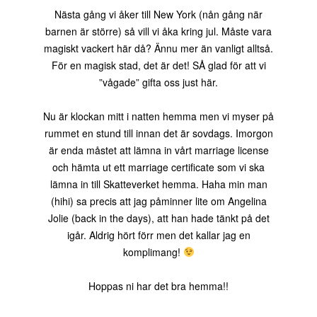
Nästa gång vi åker till New York (nån gång när
barnen är större) så vill vi åka kring jul. Måste vara
magiskt vackert här då? Ännu mer än vanligt alltså.
För en magisk stad, det är det! SÅ glad för att vi
”vågade” gifta oss just här.
Nu är klockan mitt i natten hemma men vi myser på
rummet en stund till innan det är sovdags. Imorgon
är enda måstet att lämna in vårt marriage license
och hämta ut ett marriage certificate som vi ska
lämna in till Skatteverket hemma. Haha min man
(hihi) sa precis att jag påminner lite om Angelina
Jolie (back in the days), att han hade tänkt på det
igår. Aldrig hört förr men det kallar jag en
komplimang!
Hoppas ni har det bra hemma!!