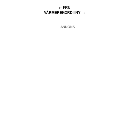
←
FRU
VÄRMEREKORD I NY
→