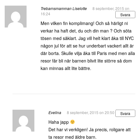
Trebarnsmamman Liselotte
8 september, 2015 on
16:24
Svara
Men vilken fin komplimang! Och så härligt ni
verkar ha haft det, du och din man ? Och söta
tösen med såklart. Jag vill helt klart åka till NYC
någon jul för att se hur underbart vackert allt är
där borta. Skulle vilja åka till Paris med men alla
resor får bli när barnen blivit lite större så dom
kan minnas allt lite bättre.
Evelina
8 september, 2015 on 20:50
Svara
Haha japp
Det har vi verkligen! Ja precis, roligare att
ta resor med äldre barn.