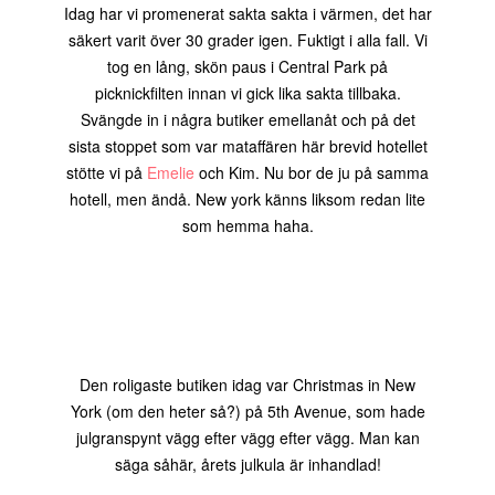
Idag har vi promenerat sakta sakta i värmen, det har
säkert varit över 30 grader igen. Fuktigt i alla fall. Vi
tog en lång, skön paus i Central Park på
picknickfilten innan vi gick lika sakta tillbaka.
Svängde in i några butiker emellanåt och på det
sista stoppet som var mataffären här brevid hotellet
stötte vi på
Emelie
och Kim. Nu bor de ju på samma
hotell, men ändå. New york känns liksom redan lite
som hemma haha.
Den roligaste butiken idag var Christmas in New
York (om den heter så?) på 5th Avenue, som hade
julgranspynt vägg efter vägg efter vägg. Man kan
säga såhär, årets julkula är inhandlad!