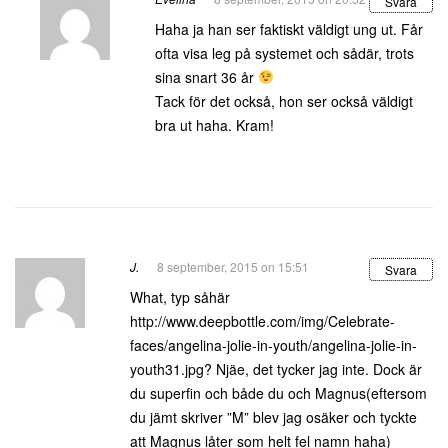
Svara
Haha ja han ser faktiskt väldigt ung ut. Får
ofta visa leg på systemet och sådär, trots
sina snart 36 år
Tack för det också, hon ser också väldigt
bra ut haha. Kram!
J.
8 september, 2015 on 15:51
Svara
What, typ såhär
http://www.deepbottle.com/img/Celebrate-
faces/angelina-jolie-in-youth/angelina-jolie-in-
youth31.jpg
? Njäe, det tycker jag inte. Dock är
du superfin och både du och Magnus(eftersom
du jämt skriver ”M” blev jag osäker och tyckte
att Magnus låter som helt fel namn haha)