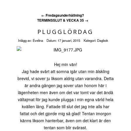
←
Fredagsunderhållning?
TERMINSSLUT & VECKA 35
→
PLUGGLÖRDAG
Inlägg av:
Evelina
Datum:
17 januari, 2015
Kategori:
Dagbok
Hej min vän!
Jag hade svårt att somna igår utan min älskling
brevid, vi sover ju liksom aldrig utan varandra. Detta
är andra gången jag sover utan honom här i
lägenheten men även om det var tomt var det ändå
vältajmat för jag kunde plugga i min egna värld hela
kvällen lång. Fattade till slut det jag inte alls har
fattat och det gjorde mig så glad! Tentan imorgon
känns liksom hanterbar, även om det klart är den
tentan som blir svårast.