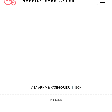
HAPPILY EVER AFTER
Toggle
Navigat
VISA ARKIV & KATEGORIER
|
SÖK