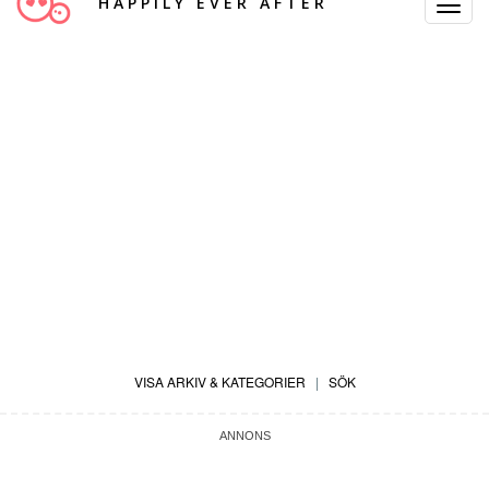
HAPPILY EVER AFTER
Toggle
Navigat
VISA ARKIV & KATEGORIER
|
SÖK