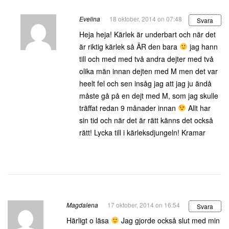
Evelina
18 oktober, 2014 on 07:48
Svara
Heja heja! Kärlek är underbart och när det
är riktig kärlek så ÄR den bara
jag hann
till och med med två andra dejter med två
olika män innan dejten med M men det var
heelt fel och sen insåg jag att jag ju ändå
måste gå på en dejt med M, som jag skulle
träffat redan 9 månader innan
Allt har
sin tid och när det är rätt känns det också
rätt! Lycka till i kärleksdjungeln! Kramar
Magdalena
17 oktober, 2014 on 16:54
Svara
Härligt o läsa
Jag gjorde också slut med min