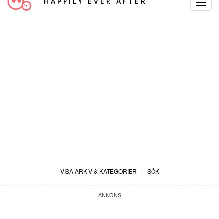
HAPPILY EVER AFTER
Toggle
Navigat
VISA ARKIV & KATEGORIER
|
SÖK