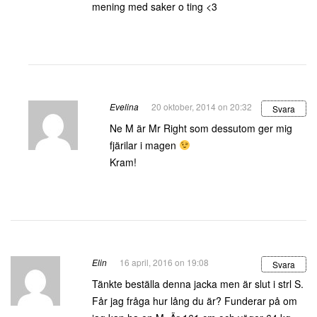
mening med saker o ting <3
Evelina
20 oktober, 2014 on 20:32
Svara
Ne M är Mr Right som dessutom ger mig
fjärilar i magen
Kram!
Elin
16 april, 2016 on 19:08
Svara
Tänkte beställa denna jacka men är slut i strl S.
Får jag fråga hur lång du är? Funderar på om