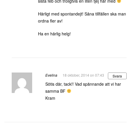
sista feb och troligtvis en liten tjej här med
Härligt med spontandejt! Såna tillfällen ska man
ordna fler av!
Ha en härlig helg!
Evelina
18 oktober, 2014 on 07:43
Svara
Sötis där, tack!! Vad spännande att vi har
samma BF
Kram