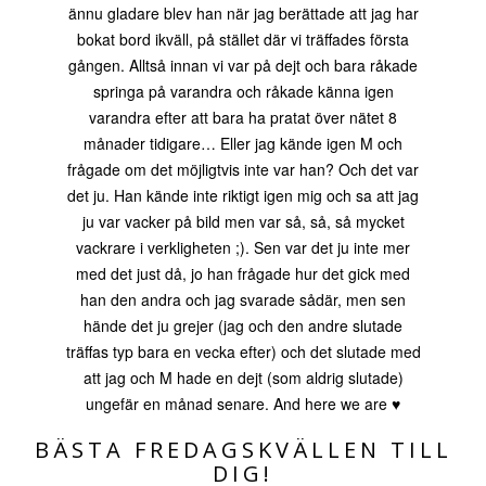
ännu gladare blev han när jag berättade att jag har
bokat bord ikväll, på stället där vi träffades första
gången. Alltså innan vi var på dejt och bara råkade
springa på varandra och råkade känna igen
varandra efter att bara ha pratat över nätet 8
månader tidigare… Eller jag kände igen M och
frågade om det möjligtvis inte var han? Och det var
det ju. Han kände inte riktigt igen mig och sa att jag
ju var vacker på bild men var så, så, så mycket
vackrare i verkligheten ;). Sen var det ju inte mer
med det just då, jo han frågade hur det gick med
han den andra och jag svarade sådär, men sen
hände det ju grejer (jag och den andre slutade
träffas typ bara en vecka efter) och det slutade med
att jag och M hade en dejt (som aldrig slutade)
ungefär en månad senare. And here we are ♥
BÄSTA FREDAGSKVÄLLEN TILL
DIG!