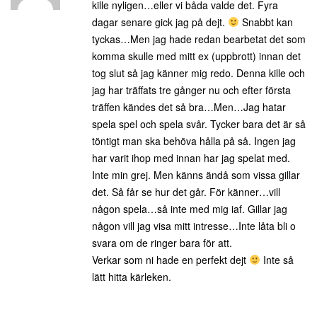
kille nyligen…eller vi båda valde det. Fyra
dagar senare gick jag på dejt.
Snabbt kan
tyckas…Men jag hade redan bearbetat det som
komma skulle med mitt ex (uppbrott) innan det
tog slut så jag känner mig redo. Denna kille och
jag har träffats tre gånger nu och efter första
träffen kändes det så bra…Men…Jag hatar
spela spel och spela svår. Tycker bara det är så
töntigt man ska behöva hålla på så. Ingen jag
har varit ihop med innan har jag spelat med.
Inte min grej. Men känns ändå som vissa gillar
det. Så får se hur det går. För känner…vill
någon spela…så inte med mig iaf. Gillar jag
någon vill jag visa mitt intresse…Inte låta bli o
svara om de ringer bara för att.
Verkar som ni hade en perfekt dejt
Inte så
lätt hitta kärleken.