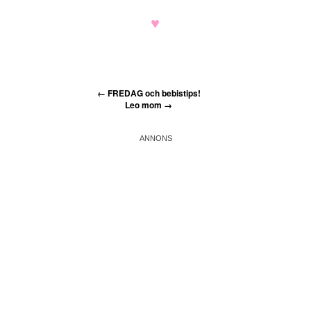
♥
←
FREDAG och bebistips!
Leo mom
→