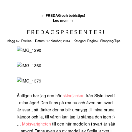
←
FREDAG och bebistips!
Leo mom
→
FREDAGSPRESENTER!
Inlägg av:
Evelina
Datum:
17 oktober, 2014
Kategori:
Dagbok
,
Shopping/Tips
Äntligen har jag den här
skinnjackan
från Style level i
mina ägor! Den finns på rea nu och även om svart
är svart, så tänker denna blir ursnygg till mina bruna
kängor och ja, till våren kan jag ju stänga den igen ;)
…
Motsvarigheten
till den här modellen i svart är såå
snygg! Finns även en ny modell av Stella jacket i