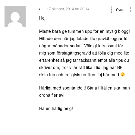
L
17 oktober, 2014 on 20:14
Svara
Hej,
Måste bara ge tummen upp för en mysig blogg!
Hittade den när jag letade lite gravidbloggar för
några månader sedan. Väldigt intressant för
mig som förstagångsgravid att följa dig med lite
erfarenhet så jag tar tacksamt emot alla tips du
skriver om, tror vi är rätt lika i tid, jag har BF
sista feb och troligtvis en liten tjej här med
Härligt med spontandejt! Såna tillfällen ska man
ordna fler av!
Ha en härlig helg!