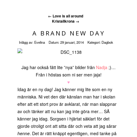
←
Love is all around
Kristallkrona
→
A BRAND NEW DAY
Inlägg av:
Evelina
Datum:
29 januari, 2014
Kategori:
Dagbok
Jag har också fått lite ”nya” bilder från
Nadja
;)…
Från i höstas som ni ser men jaja!
♥
Idag är en ny dag! Jag känner mig lite som en ny
människa. Ni vet den där känslan man har i skolan
efter att ett stort prov är avklarat, när man slappnar
av och tänker att nu kan jag inte göra mer… SÅ
känner jag idag. Sorgsen i hjärtat såklart för det
gjorde otroligt ont att sitta där och veta att jag sårar
henne
. Det är rätt knäppt egentligen, med tanke på