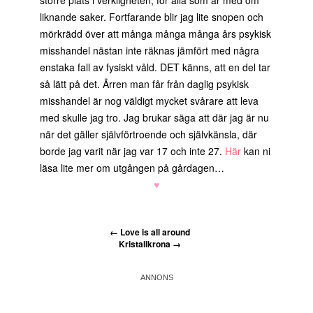
större plats i verkligheten, för alla som är med om
liknande saker. Fortfarande blir jag lite snopen och
mörkrädd över att många många många års psykisk
misshandel nästan inte räknas jämfört med några
enstaka fall av fysiskt våld. DET känns, att en del tar
så lätt på det. Ärren man får från daglig psykisk
misshandel är nog väldigt mycket svårare att leva
med skulle jag tro. Jag brukar säga att där jag är nu
när det gäller självförtroende och självkänsla, där
borde jag varit när jag var 17 och inte 27.
Här
kan ni
läsa lite mer om utgången på gårdagen…
♥
←
Love is all around
Kristallkrona
→