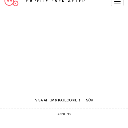
HAPPILY EVER AFTER
Toggle
Navigat
VISA ARKIV & KATEGORIER
|
SÖK