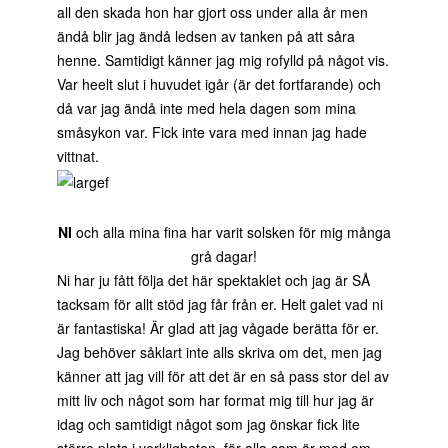
all den skada hon har gjort oss under alla år men
ändå blir jag ändå ledsen av tanken på att såra
henne. Samtidigt känner jag mig rofylld på något vis.
Var heelt slut i huvudet igår (är det fortfarande) och
då var jag ändå inte med hela dagen som mina
småsykon var. Fick inte vara med innan jag hade
vittnat.
NI
och alla mina fina har varit solsken för mig många
grå dagar!
Ni har ju fått följa det här spektaklet och jag är SÅ
tacksam för allt stöd jag får från er. Helt galet vad ni
är fantastiska! Är glad att jag vågade berätta för er.
Jag behöver såklart inte alls skriva om det, men jag
känner att jag vill för att det är en så pass stor del av
mitt liv och något som har format mig till hur jag är
idag och samtidigt något som jag önskar fick lite