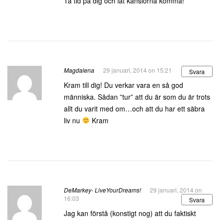
Ta tid på dig och låt känslorna komma!
Magdalena
29 januari, 2014 on 15:21
Svara
Kram till dig! Du verkar vara en så god
människa. Sådan ”tur” att du är som du är trots
allt du varit med om…och att du har ett säbra
liv nu
Kram
DeMarkey- LiveYourDreams!
29 januari, 2014 on
16:03
Svara
Jag kan förstå (konstigt nog) att du faktiskt