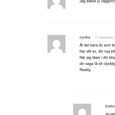
Jag älskar ju väggord
Cynthia
17 december, 
Är det bara du som be
Har ditt ex, din nya ki
När jag läser i din bl
din saga få ett olycklig
Reality.
Evelin
Ja pre