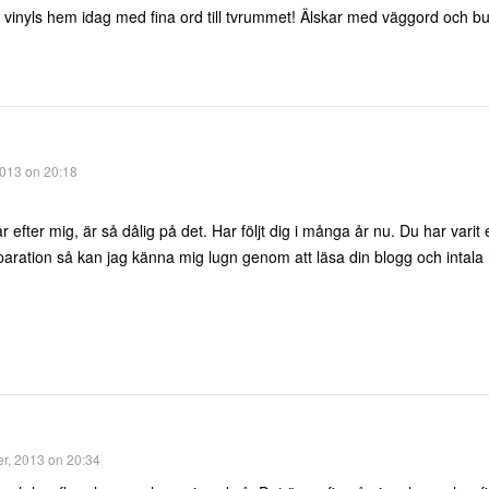
n vinyls hem idag med fina ord till tvrummet! Älskar med väggord och b
013 on 20:18
r efter mig, är så dålig på det. Har följt dig i många år nu. Du har varit
aration så kan jag känna mig lugn genom att läsa din blogg och intala 
r, 2013 on 20:34