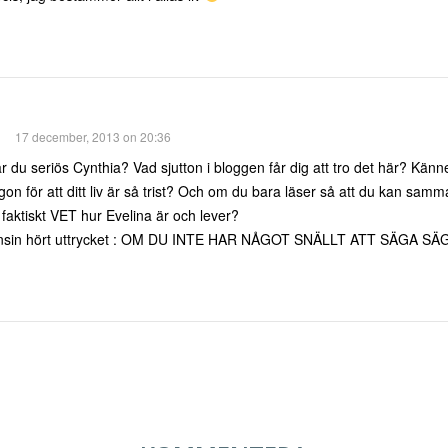
17 december, 2013 on 20:36
 du seriös Cynthia? Vad sjutton i bloggen får dig att tro det här? Känne
on för att ditt liv är så trist? Och om du bara läser så att du kan samm
 faktiskt VET hur Evelina är och lever?
sin hört uttrycket : OM DU INTE HAR NÅGOT SNÄLLT ATT SÄGA SÄ