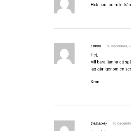
Fick hem en rulle frå
Emma
16 december, 2
Hej,
Vill bara lämna ett spå
jag går igenom en sep
Kram
DeMarkey
16 decembe