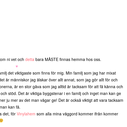
som ni vet och
detta
bara MÅSTE finnas hemma hos oss.
♥
amilj det viktigaste som finns för mig. Min familj som jag har mixat
t är människor jag älskar över allt annat, som jag gör allt för och
ionerna, är en stor gåva som jag alltid är tacksam för att få känna och
 och stöd. Det är viktiga byggstenar i en familj och inget man kan ge
 mer ju mer av det man vågar ge! Det är också viktigt att vara tacksam
 man kan få.
 det, för
Vinylahem
som alla mina väggord kommer ifrån kommer