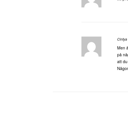
Cintya
Men är
på någ
att du
Någon