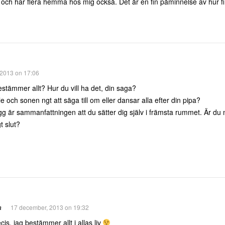
 och har flera hemma hos mig också. Det är en fin påminnelse av hur fint
2013 on 17:06
stämmer allt? Hur du vill ha det, din saga?
lle och sonen ngt att säga till om eller dansar alla efter din pipa?
ogg är sammanfattningen att du sätter dig själv i främsta rummet. Är du
t slut?
a
17 december, 2013 on 19:32
cis, jag bestämmer allt i allas liv