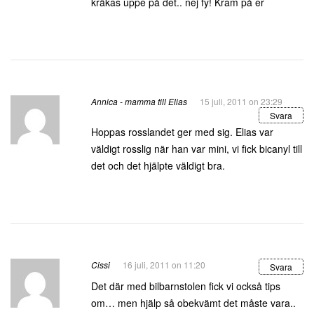
kräkas uppe på det.. nej fy! Kram på er
Annica - mamma till Elias
15 juli, 2011 on 23:29
Svara
Hoppas rosslandet ger med sig. Elias var
väldigt rosslig när han var mini, vi fick bicanyl till
det och det hjälpte väldigt bra.
Cissi
16 juli, 2011 on 11:20
Svara
Det där med bilbarnstolen fick vi också tips
om… men hjälp så obekvämt det måste vara..