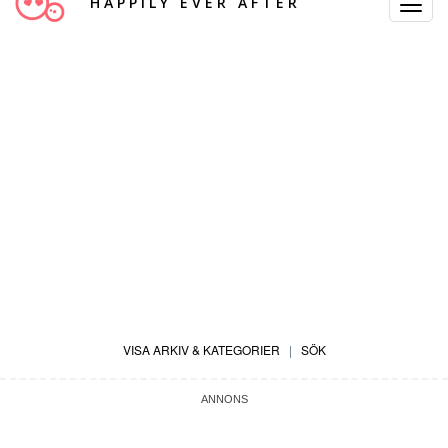
HAPPILY EVER AFTER
Toggle
Navigat
VISA ARKIV & KATEGORIER
|
SÖK