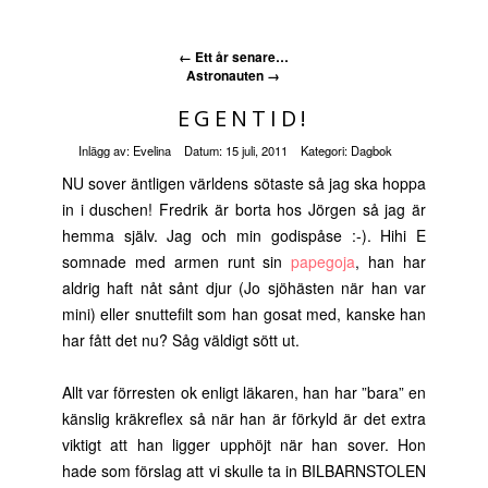
←
Ett år senare…
Astronauten
→
EGENTID!
Inlägg av:
Evelina
Datum:
15 juli, 2011
Kategori:
Dagbok
NU sover äntligen världens sötaste så jag ska hoppa
in i duschen! Fredrik är borta hos Jörgen så jag är
hemma själv. Jag och min godispåse :-). Hihi E
somnade med armen runt sin
papegoja
, han har
aldrig haft nåt sånt djur (Jo sjöhästen när han var
mini) eller snuttefilt som han gosat med, kanske han
har fått det nu? Såg väldigt sött ut.
Allt var förresten ok enligt läkaren, han har ”bara” en
känslig kräkreflex så när han är förkyld är det extra
viktigt att han ligger upphöjt när han sover. Hon
hade som förslag att vi skulle ta in BILBARNSTOLEN