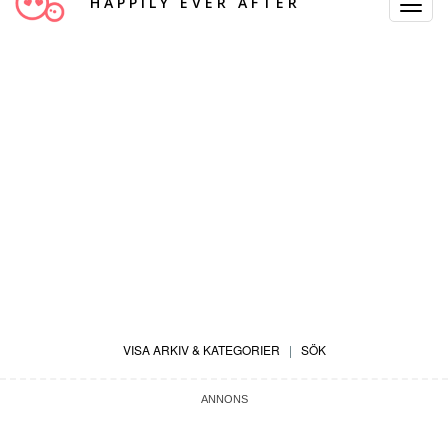
HAPPILY EVER AFTER
Toggle
Navigat
VISA ARKIV & KATEGORIER
|
SÖK