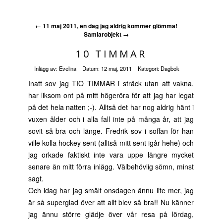
←
11 maj 2011, en dag jag aldrig kommer glömma!
Samlarobjekt
→
10 TIMMAR
Inlägg av:
Evelina
Datum:
12 maj, 2011
Kategori:
Dagbok
Inatt sov jag TIO TIMMAR i sträck utan att vakna,
har liksom ont på mitt högeröra för att jag har legat
på det hela natten ;-). Alltså det har nog aldrig hänt i
vuxen ålder och i alla fall inte på många år, att jag
sovit så bra och länge. Fredrik sov i soffan för han
ville kolla hockey sent (alltså mitt sent igår hehe) och
jag orkade faktiskt inte vara uppe längre mycket
senare än mitt förra inlägg. Välbehövlig sömn, minst
sagt.
Och idag har jag smält onsdagen ännu lite mer, jag
är så superglad över att allt blev så bra!! Nu känner
jag ännu större glädje över vår resa på lördag,