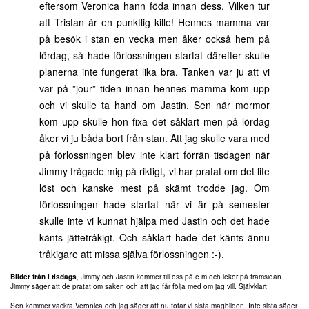
eftersom Veronica hann föda innan dess. Vilken tur
att Tristan är en punktlig kille! Hennes mamma var
på besök i stan en vecka men åker också hem på
lördag, så hade förlossningen startat därefter skulle
planerna inte fungerat lika bra. Tanken var ju att vi
var på ”jour” tiden innan hennes mamma kom upp
och vi skulle ta hand om Jastin. Sen när mormor
kom upp skulle hon fixa det såklart men på lördag
åker vi ju båda bort från stan. Att jag skulle vara med
på förlossningen blev inte klart förrän tisdagen när
Jimmy frågade mig på riktigt, vi har pratat om det lite
löst och kanske mest på skämt trodde jag. Om
förlossningen hade startat när vi är på semester
skulle inte vi kunnat hjälpa med Jastin och det hade
känts jättetråkigt. Och såklart hade det känts ännu
tråkigare att missa själva förlossningen :-).
Bilder från i tisdags
, Jimmy och Jastin kommer till oss på e.m och leker på framsidan.
Jimmy säger att de pratat om saken och att jag får följa med om jag vill. Självklart!!
Sen kommer vackra Veronica och jag säger att nu fotar vi sista magbilden. Inte sista säger