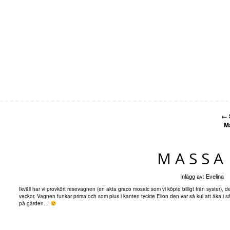
←
M
MASSA
Inlägg av:
Evelina
Ikväll har vi provkört resevagnen (en akta graco mosaic som vi köpte billigt från syster), d
veckor. Vagnen funkar prima och som plus i kanten tyckte Elion den var så kul att åka i så
på gården…