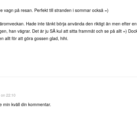
 vagn på resan. Perfekt till stranden i sommar också =)
äromveckan. Hade inte tänkt börja använda den riktigt än men efter en
gen, han vägrar. Det är ju SÅ kul att sitta frammåt och se på allt =) Dock 
allt för att göra gossen glad, hihi.
1 on 22:10
de min kväll din kommentar.