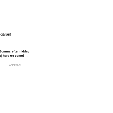
begäran!
Sommareftermiddag
aj here we come!
→