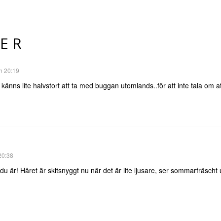
ER
on 20:19
, känns lite halvstort att ta med buggan utomlands..för att inte tala o
20:38
u är! Håret är skitsnyggt nu när det är lite ljusare, ser sommarfräscht 