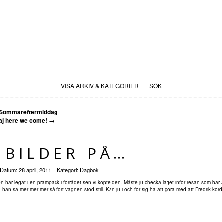
VISA ARKIV & KATEGORIER
|
SÖK
Sommareftermiddag
aj here we come!
→
 BILDER PÅ…
Datum:
28 april, 2011
Kategori:
Dagbok
en har legat i en
prampack
i förrådet sen vi köpte den. Måste ju checka läget inför resan som bär
 han sa mer mer mer så fort vagnen stod still. Kan ju i och för sig ha att göra med att Fredrik kör