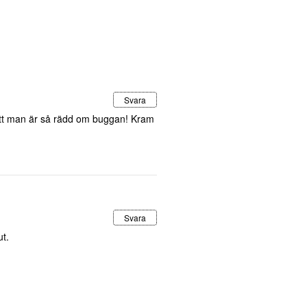
Svara
m att man är så rädd om buggan! Kram
Svara
ut.