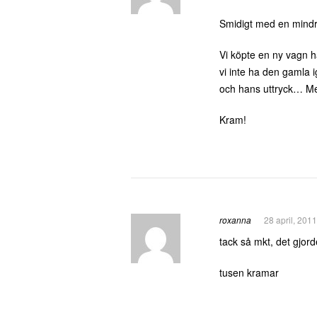
Smidigt med en mindre
Vi köpte en ny vagn h
vi inte ha den gamla i
och hans uttryck… Men 
Kram!
roxanna
28 april, 201
tack så mkt, det gjor
tusen kramar