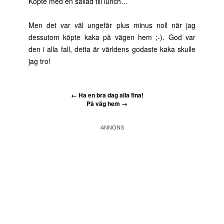
Köpte med en sallad till lunch…
Men det var väl ungefär plus minus noll när jag
dessutom köpte kaka på vägen hem ;-). God var
den i alla fall, detta är världens godaste kaka skulle
jag tro!
←
Ha en bra dag alla fina!
På väg hem
→