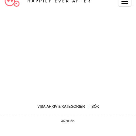
HAPPILY EVER AFTER
Toggle
Navigat
VISA ARKIV & KATEGORIER
|
SÖK