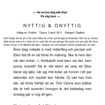
←
Ha en bra dag alla fina!
På väg hem
→
NYTTIG & ONYTTIG
Inlägg av:
Evelina
Datum:
5 april, 2011
Kategori:
Dagbok
Vad härligt det är att vi får vara friska så vi kan gå till öppna förskolan! Det har ju nästan
alltid slutat med att vi efter att ha varit där ett par gånger blir sjuka och sen går det flera
veckor innan vi är tillbaka där igen. Hoppas att vår betyder mindre sjukdomar, för alla!
Även idag målade vi med målarfärg och penslar och
Elion fick till en så himla fin målning. Ska ta hem den
när den torkat :-). Knökafullt med barn var det, barn
precis överallt! Då är det skönt att veta att Elion
klarar sig själv, när jag inte kollar på honom i ett par
sekunder och mycket kan hända. Oj vad han trivs
där, så himla härligt att se. Och Carina som jobbar
där är helt suverän! Imorgon är det bebisdag men
torsdag går vi nog dit igen.